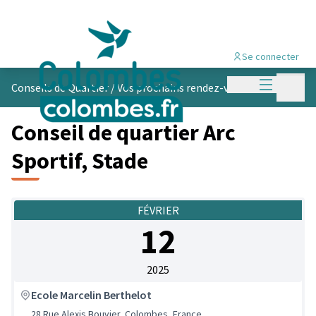
Se connecter
Menu princi
Menu p
Conseils de Quartier
/
Vos prochains rendez-vous
Conseil de quartier Arc
Sportif, Stade
FÉVRIER
12
2025
Ecole Marcelin Berthelot
28 Rue Alexis Bouvier, Colombes, France