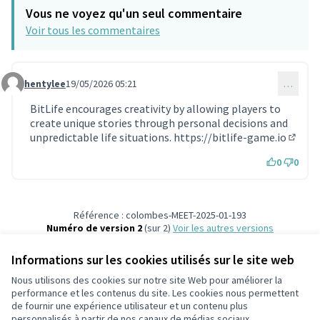
Vous ne voyez qu'un seul commentaire
Voir tous les commentaires
hentylee
19/05/2026 05:21
…
Commentaire 2316
BitLife encourages creativity by allowing players to
create unique stories through personal decisions and
unpredictable life situations.
https://bitlife-game.io
(Lien 
0
0
Référence : colombes-MEET-2025-01-193
Numéro de version 2
(sur 2)
voir les autres versions
Ajouter au calendrier
Informations sur les cookies utilisés sur le site web
Nous utilisons des cookies sur notre site Web pour améliorer la
Conditions d'utilisation
performance et les contenus du site. Les cookies nous permettent
Paramètres des cookies
de fournir une expérience utilisateur et un contenu plus
participons.colombes.fr sur Facebook
personnalisés à partir de nos canaux de médias sociaux.