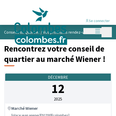
Se connecter
Menu princi
Menu p
Conseils de Quartier
/
Vos prochains rendez-vous
Rencontrez votre conseil de
quartier au marché Wiener !
DÉCEMBRE
12
2025
Marché Wiener
[place jean wiener][92700][colombes]