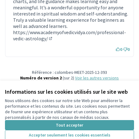
charts, and life guidance makes learning easy and
meaningful. It’s a wonderful opportunity for anyone
interested in spiritual wisdom and self-understanding.
Truly a valuable learning experience for beginners as
well as advanced learners.
https://www.academyofvedicvidya.com/professional-
vedic-astrology/
(Lien externe)
0
0
Référence : colombes-MEET-2025-12-393
Numéro de version 2
(sur 2)
voir les autres versions
Ajouter au calendrier
Informations sur les cookies utilisés sur le site web
Nous utilisons des cookies sur notre site Web pour améliorer la
Conditions d'utilisation
performance et les contenus du site. Les cookies nous permettent
Paramètres des cookies
de fournir une expérience utilisateur et un contenu plus
participons.colombes.fr sur Facebook
personnalisés à partir de nos canaux de médias sociaux.
(Lien externe)
Tout accepter
Accepter seulement les cookies essentiels