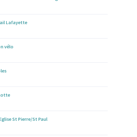
mail Lafayette
on vélo
oles
lotte
Eglise St Pierre/St Paul