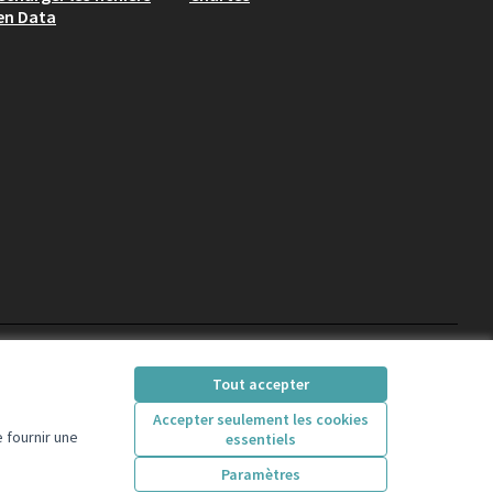
en Data
participons.colombes
Tout accepter
(Lien externe)
Accepter seulement les cookies
 fournir une
essentiels
Licence Creative Comm
(Lien externe)
Paramètres