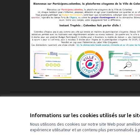
Conditions d'utilisation
Paramètres des cookies
Informations sur les cookies utilisés sur le si
Nous utilisons des cookies sur notre site Web pour amélio
expérience utilisateur et un contenu plus personnalisés à 
(Lien externe)
Site réalisé grâce au
logiciel libre Decidim
.