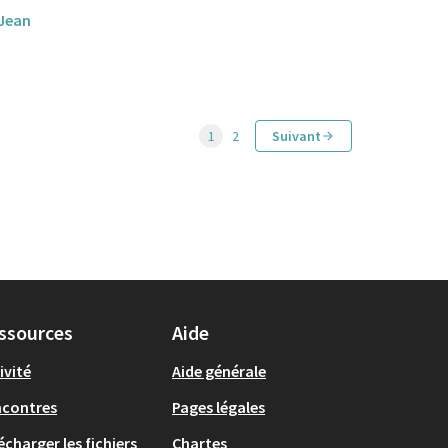
 Jean
1
2
Suivant
ssources
Aide
ivité
Aide générale
ncontres
Pages légales
écharger les fichiers
Chartes