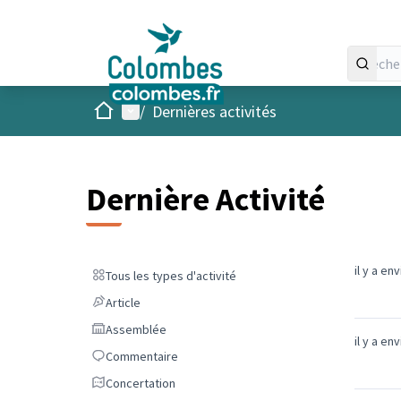
Accueil
Menu principal
/
Dernières activités
Dernière Activité
il y a en
Tous les types d'activité
Tous les types d'activité
Article
Article
Assemblée
Assemblée
il y a en
Commentaire
Commentaire
Concertation
Concertation