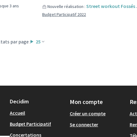
esque 3 ans
Street workout Fossés
Nouvelle réalisation :
Budget Participatif 2022
tats par page :
25
Decidim
Mon compte
Re
Accueil
Créer un compte
Act
Budget Participatif
Se connecter
Re
Concertations
Tél