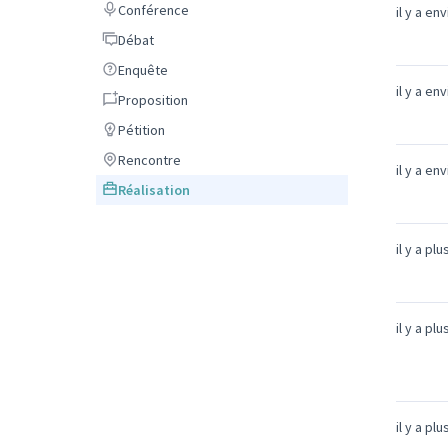
Conférence
Conférence
il y a en
Débat
Débat
Enquête
Enquête
il y a en
Proposition
Proposition
Pétition
Pétition
Rencontre
Rencontre
il y a en
Réalisation
Réalisation
il y a pl
il y a pl
il y a pl