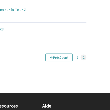
ns sur la Tour Z
3x3
Précédent
1
2
ssources
Aide