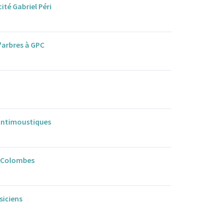
cité Gabriel Péri
'arbres à GPC
 antimoustiques
à Colombes
siciens