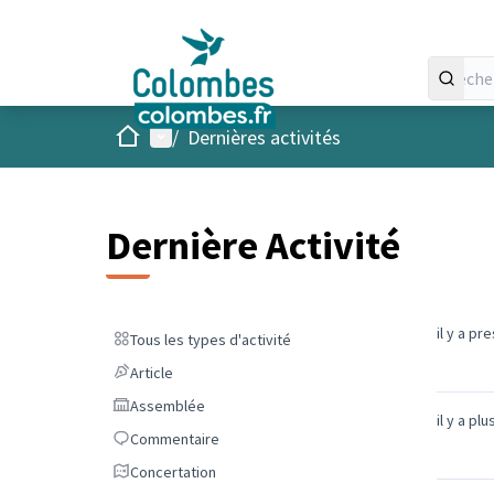
Accueil
Menu principal
/
Dernières activités
Dernière Activité
il y a pr
Tous les types d'activité
Tous les types d'activité
Article
Article
Assemblée
Assemblée
il y a pl
Commentaire
Commentaire
Concertation
Concertation