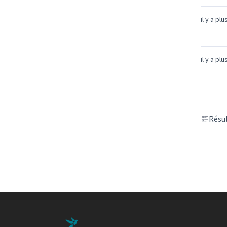
il y a pl
il y a pl
Résul