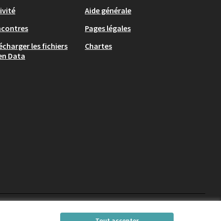
ivité
Aide générale
ncontres
Pages légales
écharger les fichiers
Chartes
en Data
participons.colombes
Tout accepter