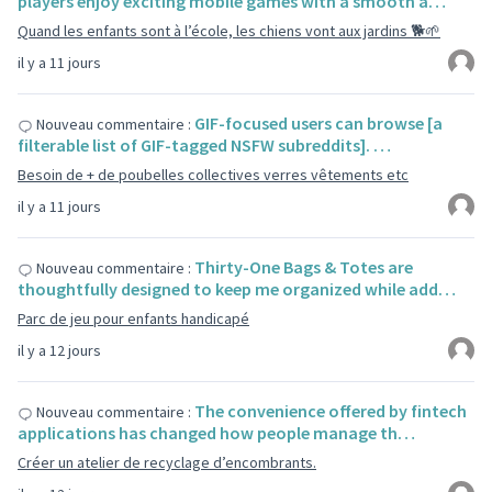
players enjoy exciting mobile games with a smooth a…
Quand les enfants sont à l’école, les chiens vont aux jardins 🐕🌱
il y a 11 jours
GIF-focused users can browse [a
Nouveau commentaire :
filterable list of GIF-tagged NSFW subreddits]. …
Besoin de + de poubelles collectives verres vêtements etc
il y a 11 jours
Thirty-One Bags & Totes are
Nouveau commentaire :
thoughtfully designed to keep me organized while add…
Parc de jeu pour enfants handicapé
il y a 12 jours
The convenience offered by fintech
Nouveau commentaire :
applications has changed how people manage th…
Créer un atelier de recyclage d’encombrants.