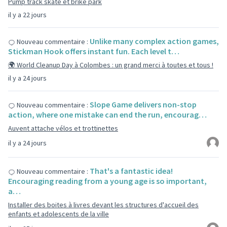
Pump track skate et brike park
il y a 22 jours
Unlike many complex action games,
Nouveau commentaire :
Stickman Hook offers instant fun. Each level t…
🌍 World Cleanup Day à Colombes : un grand merci à toutes et tous !
il y a 24 jours
Slope Game delivers non-stop
Nouveau commentaire :
action, where one mistake can end the run, encourag…
Auvent attache vélos et trottinettes
il y a 24 jours
That's a fantastic idea!
Nouveau commentaire :
Encouraging reading from a young age is so important,
a…
Installer des boites à livres devant les structures d'accueil des
enfants et adolescents de la ville