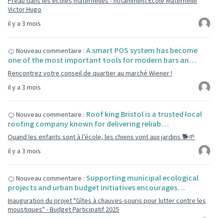
Préau dans les écoles maternelles - notamment Ecole Maternelle
Victor Hugo
il y a 3 mois
A smart POS system has become
Nouveau commentaire :
one of the most important tools for modern bars an…
Rencontrez votre conseil de quartier au marché Wiener !
il y a 3 mois
Roof king Bristol is a trusted local
Nouveau commentaire :
roofing company known for delivering reliab…
Quand les enfants sont à l’école, les chiens vont aux jardins 🐕🌱
il y a 3 mois
Supporting municipal ecological
Nouveau commentaire :
projects and urban budget initiatives encourages…
Inauguration du projet "Gîtes à chauves-souris pour lutter contre les
moustiques" - Budget Participatif 2025