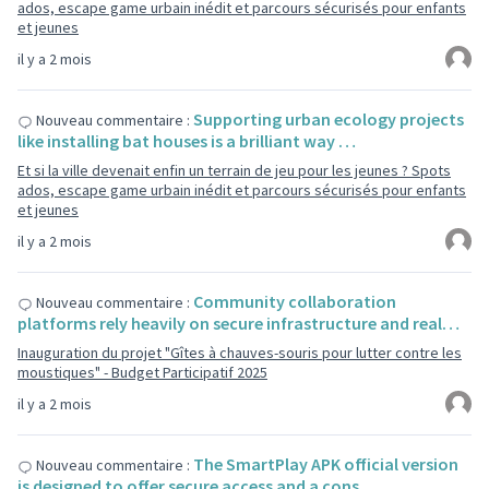
ados, escape game urbain inédit et parcours sécurisés pour enfants
et jeunes
il y a 2 mois
Supporting urban ecology projects
Nouveau commentaire :
like installing bat houses is a brilliant way …
Et si la ville devenait enfin un terrain de jeu pour les jeunes ? Spots
ados, escape game urbain inédit et parcours sécurisés pour enfants
et jeunes
il y a 2 mois
Community collaboration
Nouveau commentaire :
platforms rely heavily on secure infrastructure and real…
Inauguration du projet "Gîtes à chauves-souris pour lutter contre les
moustiques" - Budget Participatif 2025
il y a 2 mois
The SmartPlay APK official version
Nouveau commentaire :
is designed to offer secure access and a cons…