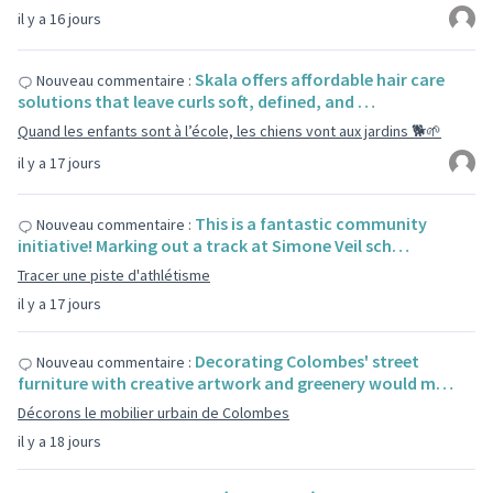
il y a 16 jours
Skala offers affordable hair care
Nouveau commentaire :
solutions that leave curls soft, defined, and …
Quand les enfants sont à l’école, les chiens vont aux jardins 🐕🌱
il y a 17 jours
This is a fantastic community
Nouveau commentaire :
initiative! Marking out a track at Simone Veil sch…
Tracer une piste d'athlétisme
il y a 17 jours
Decorating Colombes' street
Nouveau commentaire :
furniture with creative artwork and greenery would m…
Décorons le mobilier urbain de Colombes
il y a 18 jours