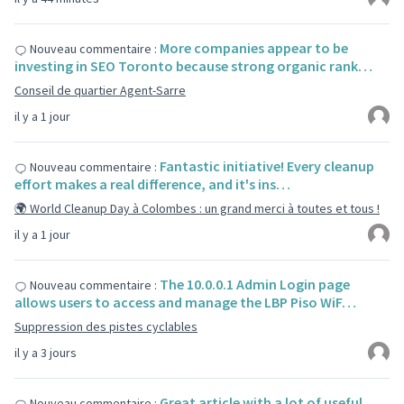
More companies appear to be
Nouveau commentaire :
investing in SEO Toronto because strong organic rank…
Conseil de quartier Agent-Sarre
il y a 1 jour
Fantastic initiative! Every cleanup
Nouveau commentaire :
effort makes a real difference, and it's ins…
🌍 World Cleanup Day à Colombes : un grand merci à toutes et tous !
il y a 1 jour
The 10.0.0.1 Admin Login page
Nouveau commentaire :
allows users to access and manage the LBP Piso WiF…
Suppression des pistes cyclables
il y a 3 jours
Great article with a lot of useful
Nouveau commentaire :