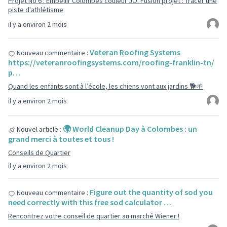
Projet No 6 : Embellir Colombes couleur JO. Fusion projet : Tracer une
piste d'athlétisme
il y a environ 2 mois
Veteran Roofing Systems
Nouveau commentaire :
https://veteranroofingsystems.com/roofing-franklin-tn/
p…
Quand les enfants sont à l’école, les chiens vont aux jardins 🐕🌱
il y a environ 2 mois
🌍 World Cleanup Day à Colombes : un
Nouvel article :
grand merci à toutes et tous !
Conseils de Quartier
il y a environ 2 mois
Figure out the quantity of sod you
Nouveau commentaire :
need correctly with this free sod calculator …
Rencontrez votre conseil de quartier au marché Wiener !