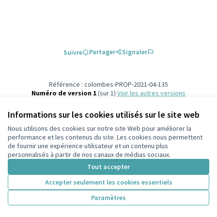
Partager
Signaler
Suivre
Référence : colombes-PROP-2021-04-135
Numéro de version 1
(sur 1)
voir les autres versions
Vérifiez l'empreinte numérique
Informations sur les cookies utilisés sur le site web
Nous utilisons des cookies sur notre site Web pour améliorer la
Conditions d'utilisation
performance et les contenus du site. Les cookies nous permettent
Paramètres des cookies
de fournir une expérience utilisateur et un contenu plus
participons.colombes.fr sur Facebook
personnalisés à partir de nos canaux de médias sociaux.
(Lien externe)
Tout accepter
Accepter seulement les cookies essentiels
Licence Cre
(Lien extern
Paramètres
(Lien externe)
Site réalisé grâce au
logiciel libre Decidim
.
(Lien externe)