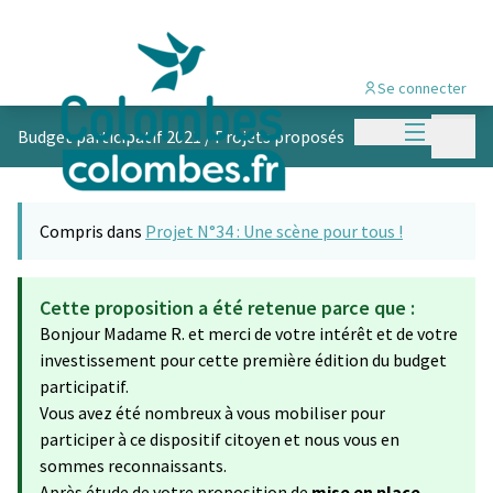
Se connecter
Menu princi
Menu p
Budget participatif 2021
/
Projets proposés
Compris dans
Projet N°34 : Une scène pour tous !
Cette proposition a été retenue parce que :
Bonjour Madame R. et merci de votre intérêt et de votre
investissement pour cette première édition du budget
participatif.
Vous avez été nombreux à vous mobiliser pour
participer à ce dispositif citoyen et nous vous en
sommes reconnaissants.
Après étude de votre proposition de
mise en place