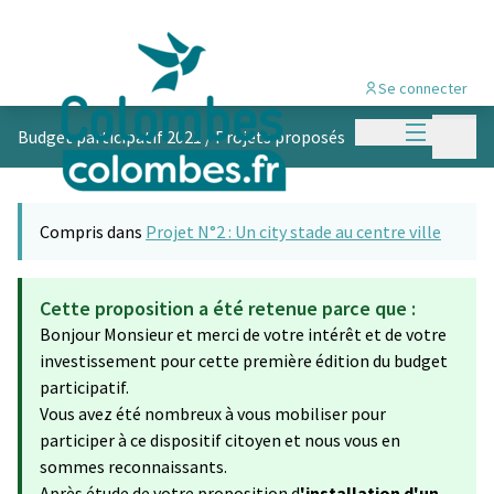
Se connecter
Menu princi
Menu p
Budget participatif 2021
/
Projets proposés
Compris dans
Projet N°2 : Un city stade au centre ville
Cette proposition a été retenue parce que :
Bonjour Monsieur et merci de votre intérêt et de votre
investissement pour cette première édition du budget
participatif.
Vous avez été nombreux à vous mobiliser pour
participer à ce dispositif citoyen et nous vous en
sommes reconnaissants.
Après étude de votre proposition d
'installation d'un