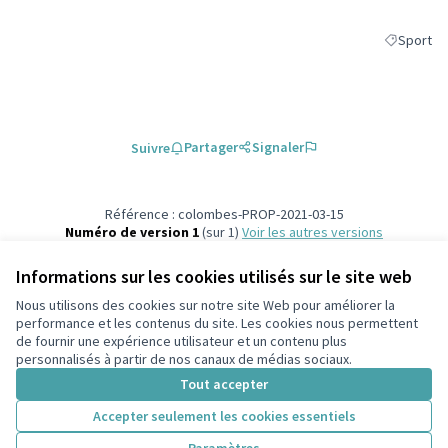
Sport
Filtrer les
Partager
Signaler
Suivre
Référence : colombes-PROP-2021-03-15
Numéro de version 1
(sur 1)
voir les autres versions
Vérifiez l'empreinte numérique
Informations sur les cookies utilisés sur le site web
Nous utilisons des cookies sur notre site Web pour améliorer la
Conditions d'utilisation
performance et les contenus du site. Les cookies nous permettent
Paramètres des cookies
de fournir une expérience utilisateur et un contenu plus
participons.colombes.fr sur Facebook
personnalisés à partir de nos canaux de médias sociaux.
(Lien externe)
Tout accepter
Accepter seulement les cookies essentiels
Licence Cre
(Lien extern