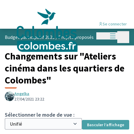
Se connecter
Menu princi
Menu p
Budget participatif 2021
/
Projets proposés
Changements sur "Ateliers
cinéma dans les quartiers de
Colombes"
Angelka
27/04/2021 23:22
Sélectionner le mode de vue :
Basculer l’affichage