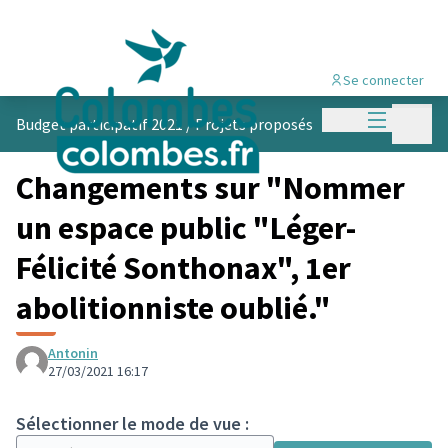
Se connecter
Menu princi
Menu p
Budget participatif 2021
/
Projets proposés
Changements sur "Nommer
un espace public "Léger-
Félicité Sonthonax", 1er
abolitionniste oublié."
Antonin
27/03/2021 16:17
Sélectionner le mode de vue :