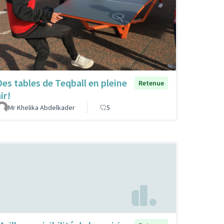
Des tables de Teqball en pleine
Retenue
ir!
Mr Khelika Abdelkader
5