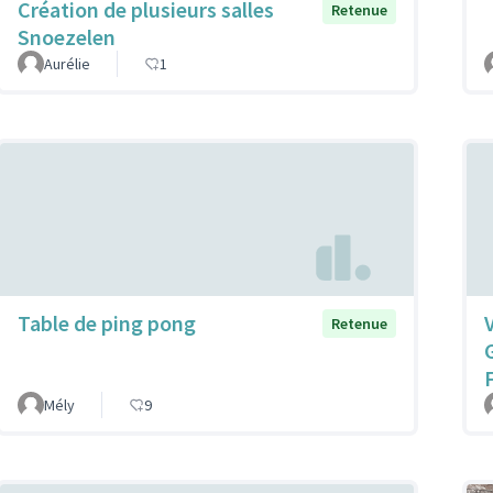
Création de plusieurs salles
Retenue
Snoezelen
Aurélie
1
Table de ping pong
V
Retenue
Mély
9