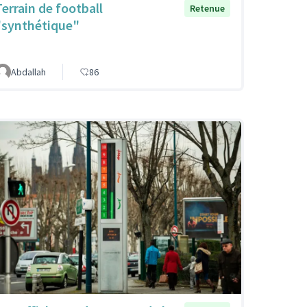
Terrain de football
Retenue
"synthétique"
Abdallah
86