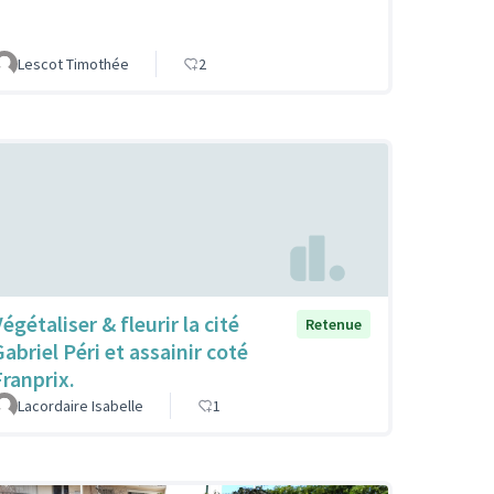
Lescot Timothée
2
égétaliser & fleurir la cité
Retenue
Gabriel Péri et assainir coté
Franprix.
Lacordaire Isabelle
1