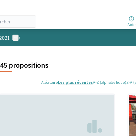
Aide
Menu utilisateur
 2021
/
45 propositions
Aléatoire
Les plus récentes
A-Z (alphabétique)
Z-A (