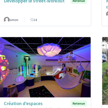
Développer le street-workout
M
Retenue
simon
14
Création d’espaces
Retenue