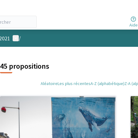
Aide
Menu utilisateur
 2021
/
45 propositions
Aléatoire
Les plus récentes
A-Z (alphabétique)
Z-A (al