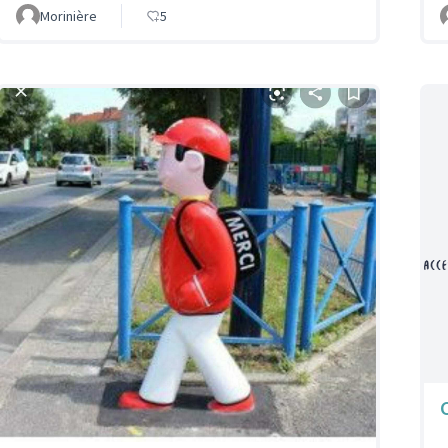
Morinière
5