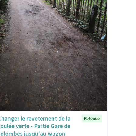
Changer le revetement de la
Retenue
coulée verte - Partie Gare de
colombes jusqu'au wagon