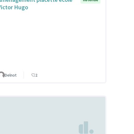
Victor Hugo
Delnot
2