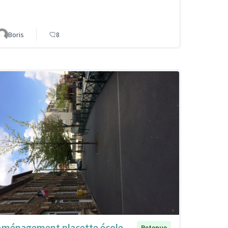
Boris
8
Aménagement placette école
Retenue