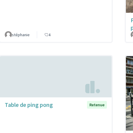
p
stéphanie
4
Table de ping pong
Retenue