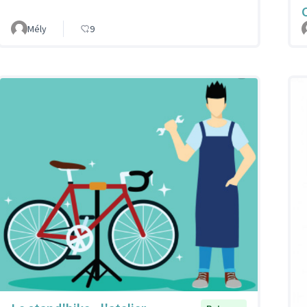
Mély
9