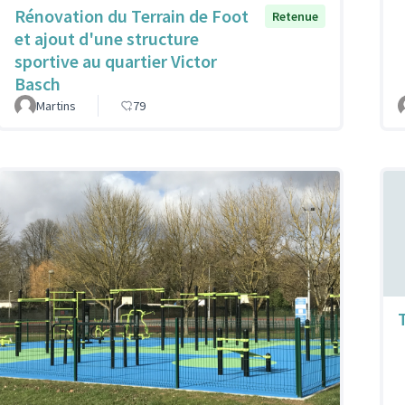
Rénovation du Terrain de Foot
Retenue
et ajout d'une structure
sportive au quartier Victor
Basch
Martins
79