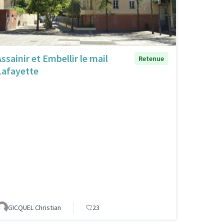
ssainir et Embellir le mail
Retenue
Lafayette
GICQUEL Christian
23