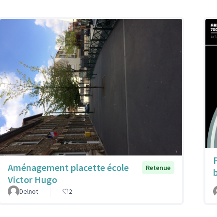
Aménagement placette école
Retenue
Victor Hugo
Delnot
2