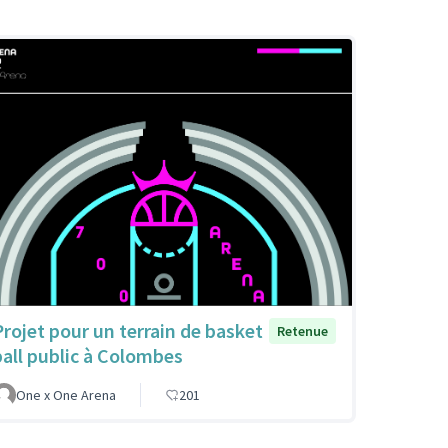
Projet pour un terrain de basket
Retenue
ball public à Colombes
One x One Arena
201