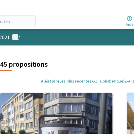
Aide
Menu utilisateur
 2021
/
45 propositions
Aléatoire
Les plus récentes
A-Z (alphabétique)
Z-A (