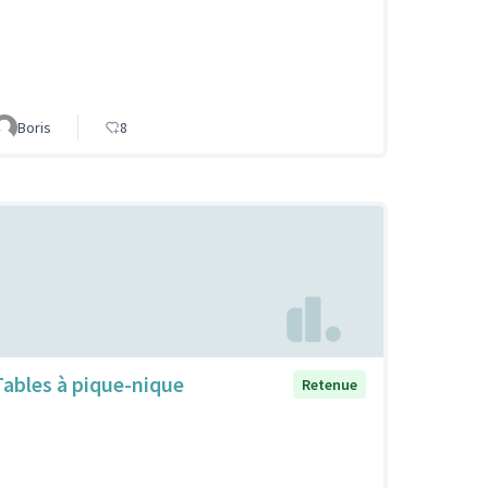
Boris
8
Tables à pique-nique
Retenue