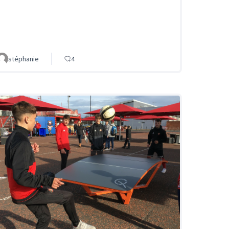
stéphanie
4