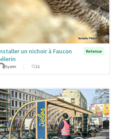
Installer un nichoir à Faucon
Retenue
pélerin
Syann
11