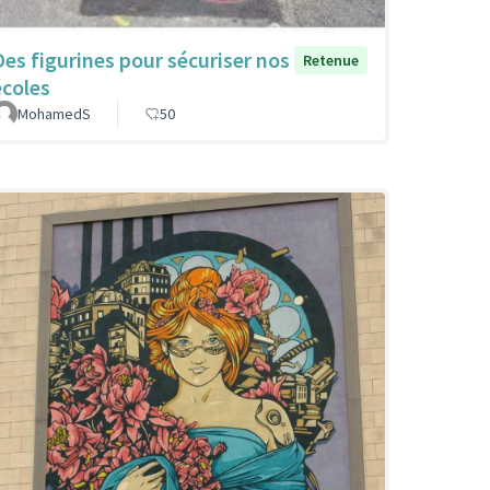
Des figurines pour sécuriser nos
Retenue
écoles
MohamedS
50