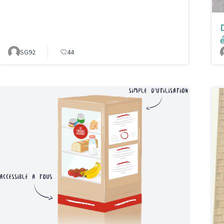
SG92
44