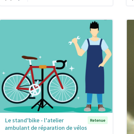
Le stand'bike - l'atelier
Retenue
ambulant de réparation de vélos