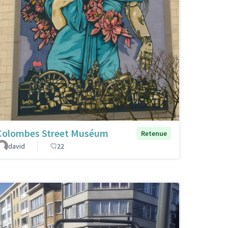
Colombes Street Muséum
Retenue
david
22