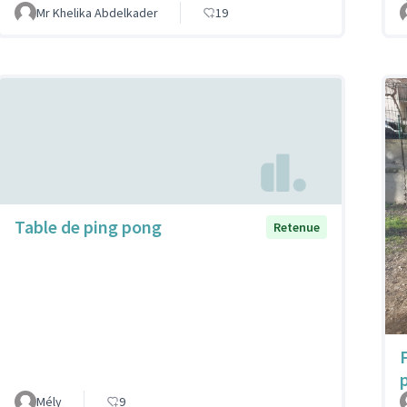
Mr Khelika Abdelkader
19
Table de ping pong
Retenue
p
Mély
9