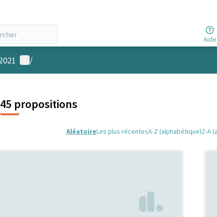
Aide
Menu utilisateur
 2021
/
45 propositions
Aléatoire
Les plus récentes
A-Z (alphabétique)
Z-A (