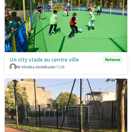
Un city stade au centre ville
Retenue
Mr Khelika Abdelkader
19