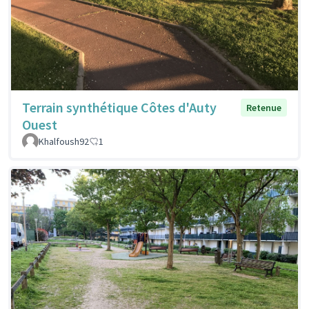
Terrain synthétique Côtes d'Auty
Retenue
Ouest
Khalfoush92
1