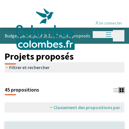
Se connecter
Menu princi
Menu p
Budget participatif 2021
/
Projets proposés
Projets proposés
Filtrer et rechercher
45 propositions
Classement des propositions par :