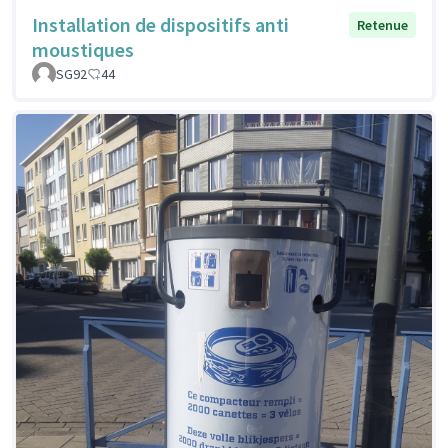
Installation de dispositifs anti
Retenue
moustiques
SG92
44