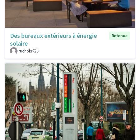
Des bureaux extérieurs à énergie
Retenue
solaire
Puchois
5