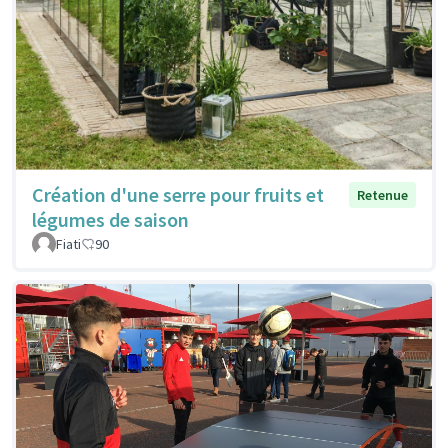
Création d'une serre pour fruits et
Retenue
légumes de saison
Fiati
90