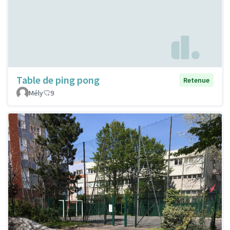
Table de ping pong
Retenue
Mély
9