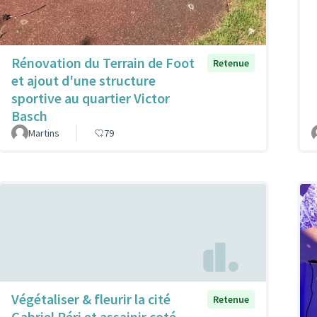
Rénovation du Terrain de Foot
Retenue
et ajout d'une structure
sportive au quartier Victor
Basch
Martins
79
Végétaliser & fleurir la cité
Retenue
Gabriel Péri et assainir coté