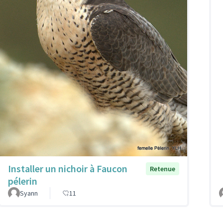
Installer un nichoir à Faucon
Retenue
pélerin
Syann
11