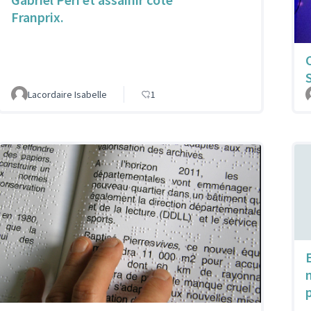
Franprix.
Lacordaire Isabelle
1
E