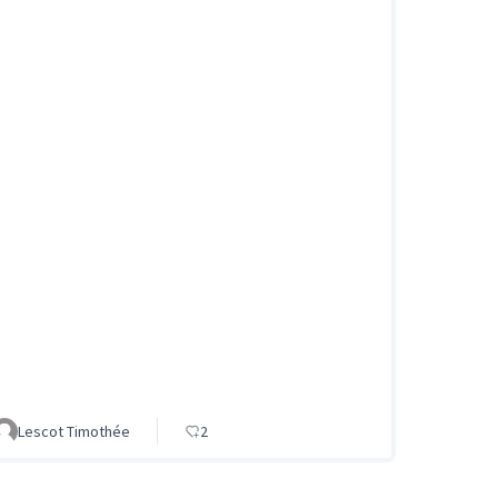
Lescot Timothée
2