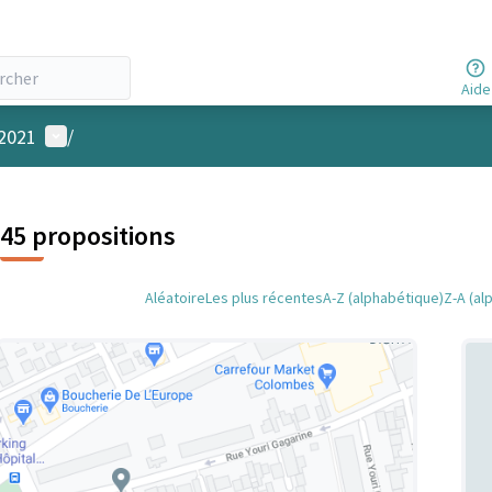
Aide
Menu utilisateur
 2021
/
45 propositions
Aléatoire
Les plus récentes
A-Z (alphabétique)
Z-A (al