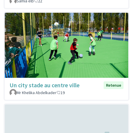
Samia elb
22
Un city stade au centre ville
Retenue
Mr Khelika Abdelkader
19