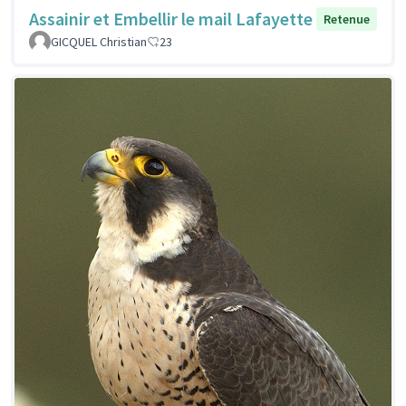
Assainir et Embellir le mail Lafayette
Retenue
GICQUEL Christian
23