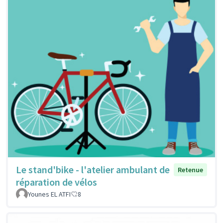
Le stand'bike - l'atelier ambulant de
Retenue
réparation de vélos
Younes EL ATFI
8