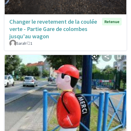
Changer le revetement de la coulée
Retenue
verte - Partie Gare de colombes
jusqu'au wagon
Sarah
1