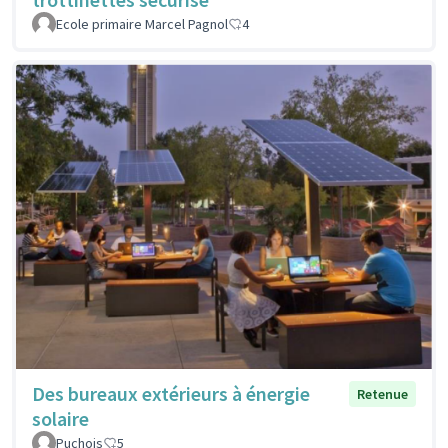
Ecole primaire Marcel Pagnol
4
Des bureaux extérieurs à énergie
Retenue
solaire
Puchois
5