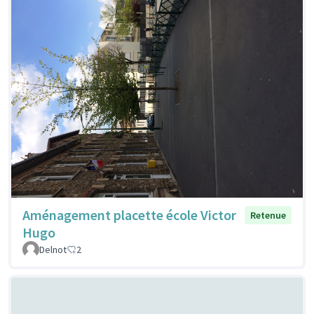
Aménagement placette école Victor
Retenue
Hugo
Delnot
2