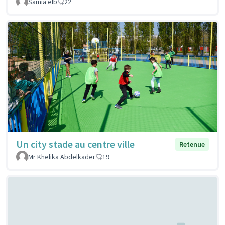
Samia elb
22
Un city stade au centre ville
Retenue
Mr Khelika Abdelkader
19