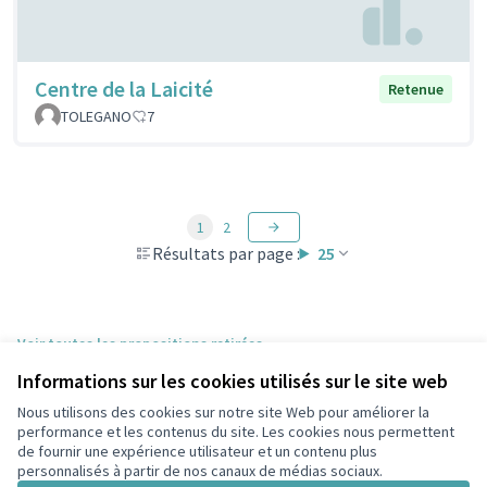
Centre de la Laicité
Retenue
TOLEGANO
7
1
2
Résultats par page :
25
Voir toutes les propositions retirées
Informations sur les cookies utilisés sur le site web
Nous utilisons des cookies sur notre site Web pour améliorer la
Conditions d'utilisation
performance et les contenus du site. Les cookies nous permettent
Paramètres des cookies
de fournir une expérience utilisateur et un contenu plus
participons.colombes.fr sur Facebook
personnalisés à partir de nos canaux de médias sociaux.