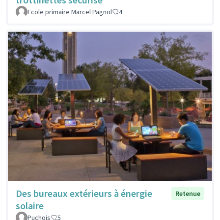
Ecole primaire Marcel Pagnol
4
Des bureaux extérieurs à énergie
Retenue
solaire
Puchois
5