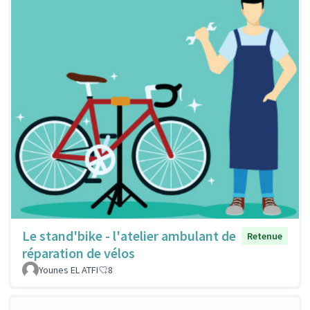
Le stand'bike - l'atelier ambulant de
Retenue
réparation de vélos
Younes EL ATFI
8