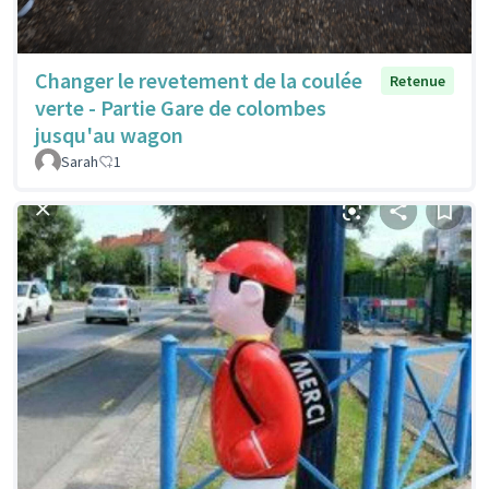
Changer le revetement de la coulée
Retenue
verte - Partie Gare de colombes
jusqu'au wagon
Sarah
1