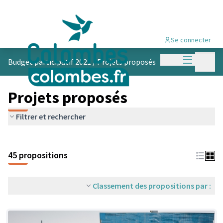
Se connecter
Menu princi
Menu p
Budget participatif 2021
/
Projets proposés
Projets proposés
Filtrer et rechercher
45 propositions
Classement des propositions par :