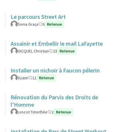
Le parcours Street Art
Sonia Graça
6
Retenue
Assainir et Embellir le mail Lafayette
GICQUEL Christian
23
Retenue
Installer un nichoir à Faucon pélerin
Syann
11
Retenue
Rénovation du Parvis des Droits de
l'Homme
Lescot Timothée
2
Retenue
Installation de Parc de Street Workout