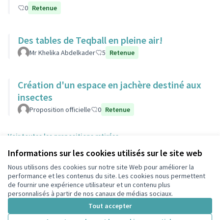
0
Retenue
Des tables de Teqball en pleine air!
Mr Khelika Abdelkader
5
Retenue
Création d'un espace en jachère destiné aux
insectes
Proposition officielle
0
Retenue
Voir toutes les propositions retirées
Informations sur les cookies utilisés sur le site web
Nous utilisons des cookies sur notre site Web pour améliorer la
Conditions d'utilisation
performance et les contenus du site. Les cookies nous permettent
Paramètres des cookies
de fournir une expérience utilisateur et un contenu plus
participons.colombes.fr sur Facebook
personnalisés à partir de nos canaux de médias sociaux.
(Lien externe)
Tout accepter