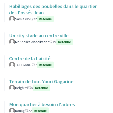
Habillages des poubelles dans le quartier
des Fossés Jean
Samia elb
22
Retenue
Un city stade au centre ville
Mr Khelika Abdelkader
19
Retenue
Centre de la Laicité
TOLEGANO
7
Retenue
Terrain de foot Youri Gagarine
Belghitri
5
Retenue
Mon quartier à besoin d'arbres
Rouag
22
Retenue