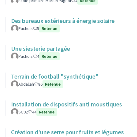
Ecole primaire Marcel Pagnol
4
Retenue
Des bureaux extérieurs à énergie solaire
Puchois
5
Retenue
Une siesterie partagée
Puchois
4
Retenue
Terrain de football "synthétique"
Abdallah
86
Retenue
Installation de dispositifs anti moustiques
SG92
44
Retenue
Création d'une serre pour fruits et légumes