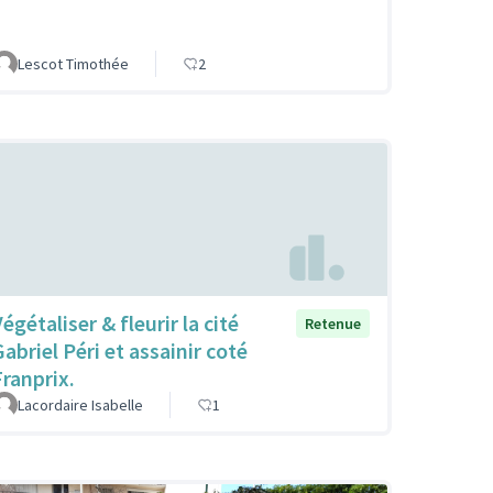
Lescot Timothée
2
égétaliser & fleurir la cité
Retenue
Gabriel Péri et assainir coté
Franprix.
Lacordaire Isabelle
1