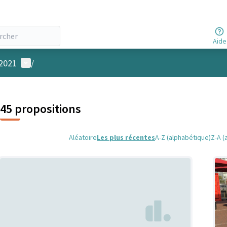
Aide
Menu utilisateur
 2021
/
45 propositions
Aléatoire
Les plus récentes
A-Z (alphabétique)
Z-A (