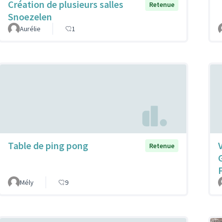
Création de plusieurs salles
Retenue
Snoezelen
Aurélie
1
Table de ping pong
V
Retenue
Mély
9