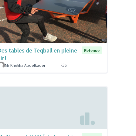
Des tables de Teqball en pleine
Retenue
ir!
Mr Khelika Abdelkader
5