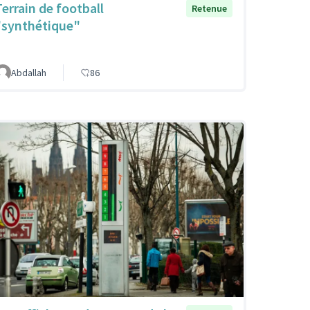
Terrain de football
Retenue
"synthétique"
Abdallah
86