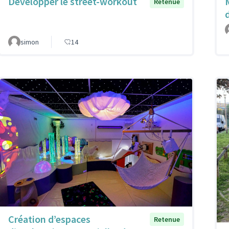
Développer le street-workout
M
Retenue
simon
14
Création d’espaces
Retenue