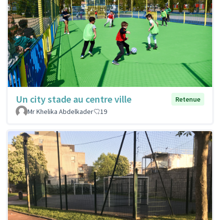
Un city stade au centre ville
Retenue
Mr Khelika Abdelkader
19