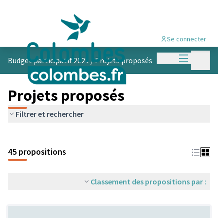
Se connecter
Menu princi
Menu p
Budget participatif 2021
/
Projets proposés
Projets proposés
Filtrer et rechercher
45 propositions
Classement des propositions par :