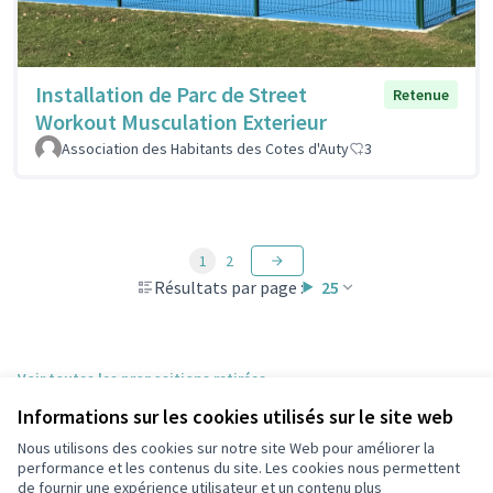
Installation de Parc de Street
Retenue
Workout Musculation Exterieur
Association des Habitants des Cotes d'Auty
3
1
2
Résultats par page :
25
Voir toutes les propositions retirées
Informations sur les cookies utilisés sur le site web
Nous utilisons des cookies sur notre site Web pour améliorer la
Conditions d'utilisation
performance et les contenus du site. Les cookies nous permettent
Paramètres des cookies
de fournir une expérience utilisateur et un contenu plus
participons.colombes.fr sur Facebook