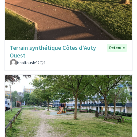
Terrain synthétique Côtes d'Auty
Retenue
Ouest
Khalfoush92
1