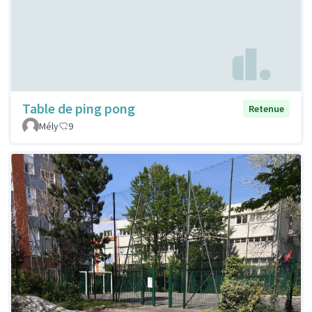
Table de ping pong
Retenue
Mély
9