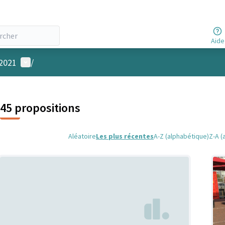
Aide
Menu utilisateur
 2021
/
45 propositions
Aléatoire
Les plus récentes
A-Z (alphabétique)
Z-A (