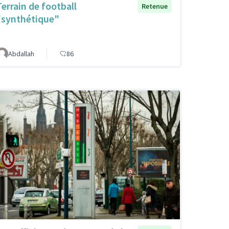
Terrain de football
Retenue
"synthétique"
Abdallah
86