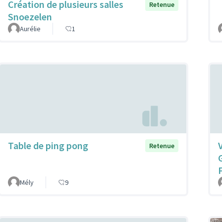
Création de plusieurs salles
Retenue
Snoezelen
Aurélie
1
Table de ping pong
V
Retenue
Mély
9