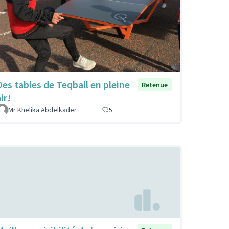
Des tables de Teqball en pleine
Retenue
ir!
Mr Khelika Abdelkader
5