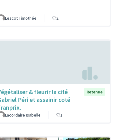
Lescot Timothée
2
égétaliser & fleurir la cité
Retenue
Gabriel Péri et assainir coté
Franprix.
Lacordaire Isabelle
1