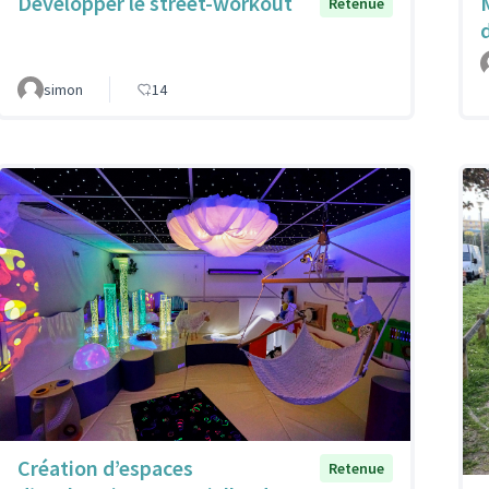
Développer le street-workout
M
Retenue
simon
14
Création d’espaces
Retenue