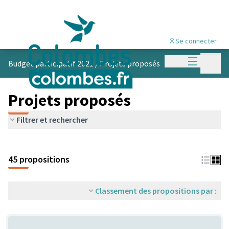
Se connecter
Menu princi
Menu p
Budget participatif 2021
/
Projets proposés
Projets proposés
Filtrer et rechercher
45 propositions
Classement des propositions par :