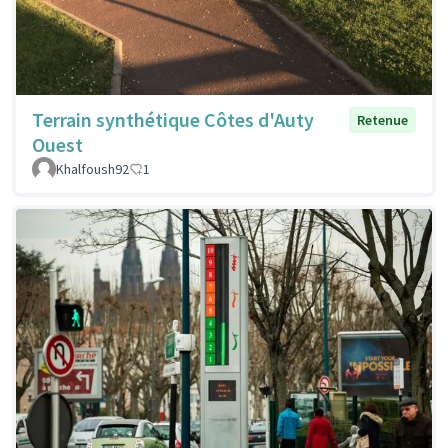
Terrain synthétique Côtes d'Auty
Retenue
Ouest
Khalfoush92
1