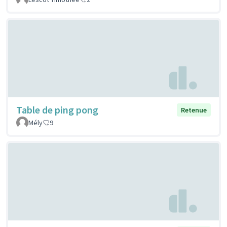
Table de ping pong
Retenue
Mély
9