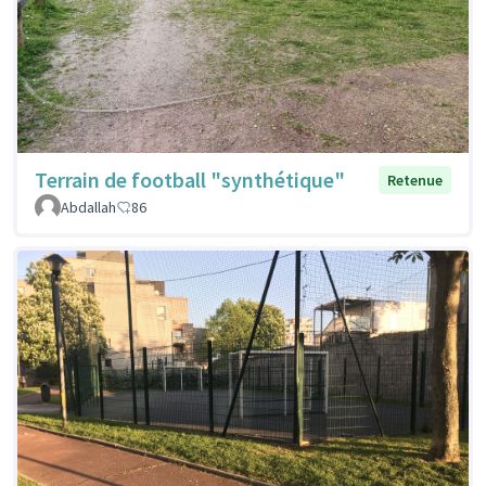
Terrain de football "synthétique"
Retenue
Abdallah
86