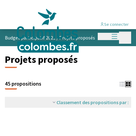
Se connecter
Menu princi
Menu p
Budget participatif 2021
/
Projets proposés
Projets proposés
45 propositions
Classement des propositions par :