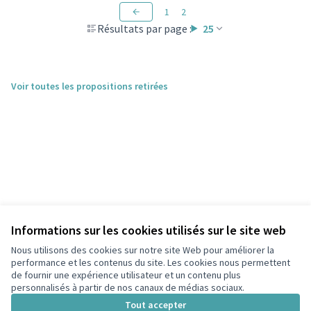
1
2
Résultats par page :
25
Voir toutes les propositions retirées
Informations sur les cookies utilisés sur le site web
Nous utilisons des cookies sur notre site Web pour améliorer la
performance et les contenus du site. Les cookies nous permettent
de fournir une expérience utilisateur et un contenu plus
personnalisés à partir de nos canaux de médias sociaux.
Conditions d'utilisation
Paramètres des cookies
Tout accepter