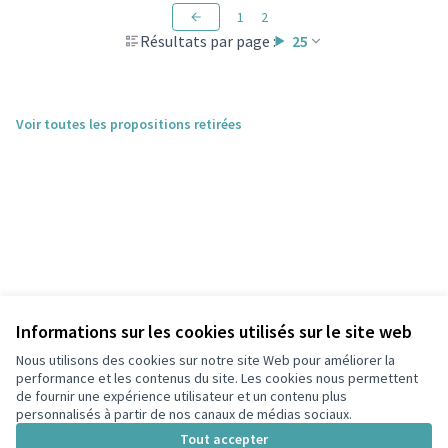
1
2
Résultats par page :
25
Voir toutes les propositions retirées
Informations sur les cookies utilisés sur le site web
Nous utilisons des cookies sur notre site Web pour améliorer la
performance et les contenus du site. Les cookies nous permettent
de fournir une expérience utilisateur et un contenu plus
personnalisés à partir de nos canaux de médias sociaux.
Conditions d'utilisation
Paramètres des cookies
Tout accepter