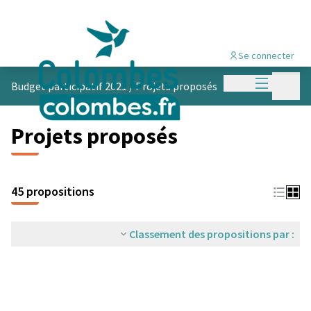
Se connecter
Menu princi
Menu p
Budget participatif 2021
/
Projets proposés
Projets proposés
45 propositions
Classement des propositions par :