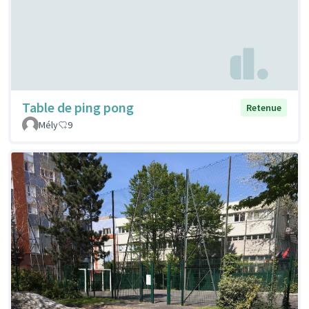
Table de ping pong
Retenue
Mély
9