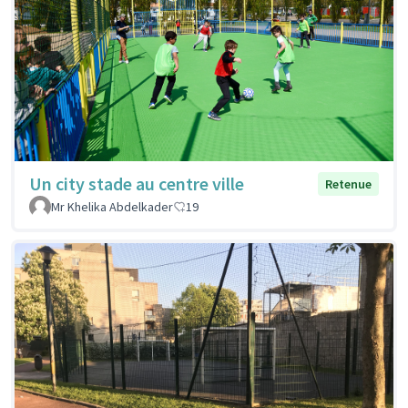
Un city stade au centre ville
Retenue
Mr Khelika Abdelkader
19