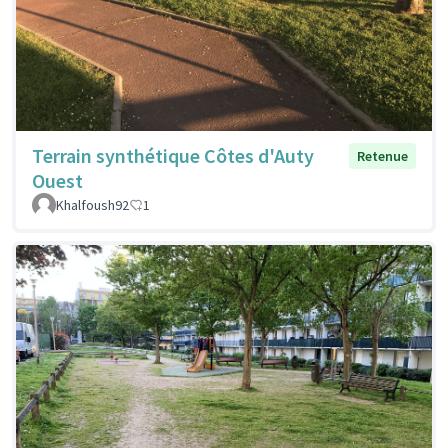
Terrain synthétique Côtes d'Auty
Retenue
Ouest
Khalfoush92
1