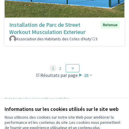
Installation de Parc de Street
Retenue
Workout Musculation Exterieur
Association des Habitants des Cotes d'Auty
3
1
2
Résultats par page :
25
Voir toutes les propositions retirées
Informations sur les cookies utilisés sur le site web
Nous utilisons des cookies sur notre site Web pour améliorer la
Conditions d'utilisation
performance et les contenus du site. Les cookies nous permettent
Paramètres des cookies
de fournir une expérience utilisateur et un contenu plus
participons.colombes.fr sur Facebook