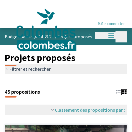
Se connecter
Menu princi
Menu p
Budget participatif 2021
/
Projets proposés
Projets proposés
Filtrer et rechercher
45 propositions
Classement des propositions par :