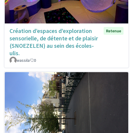
Création d’espaces d’exploration
Retenue
sensorielle, de détente et de plaisir
(SNOEZELEN) au sein des écoles-
ulis.
wassila
0