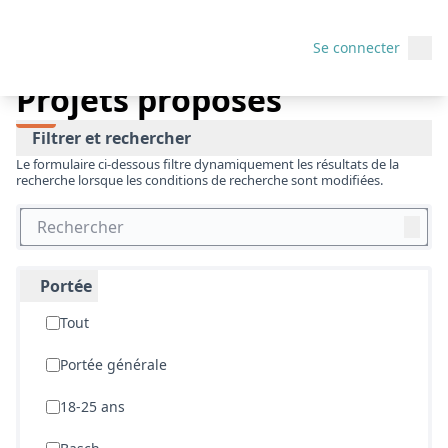
Budget participatif 2021
/
Projets proposés
Menu p
Menu
Se connecter
Projets proposés
Filtrer et rechercher
Le formulaire ci-dessous filtre dynamiquement les résultats de la
recherche lorsque les conditions de recherche sont modifiées.
Portée
Tout
Portée générale
18-25 ans