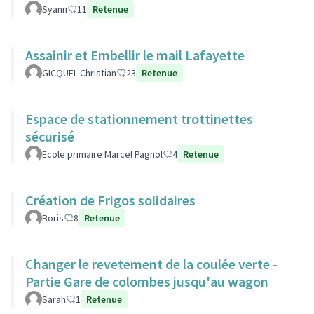
Syann
11
Retenue
Assainir et Embellir le mail Lafayette
GICQUEL Christian
23
Retenue
Espace de stationnement trottinettes
sécurisé
Ecole primaire Marcel Pagnol
4
Retenue
Création de Frigos solidaires
Boris
8
Retenue
Changer le revetement de la coulée verte -
Partie Gare de colombes jusqu'au wagon
Sarah
1
Retenue