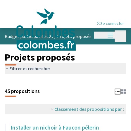
Se connecter
Menu princi
Menu p
Budget participatif 2021
/
Projets proposés
Projets proposés
Filtrer et rechercher
45 propositions
Classement des propositions par :
Installer un nichoir à Faucon pélerin