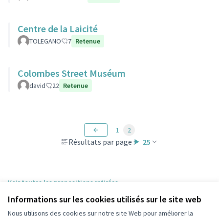
Centre de la Laicité
TOLEGANO
7
Retenue
Colombes Street Muséum
david
22
Retenue
1
2
Résultats par page :
25
Voir toutes les propositions retirées
Informations sur les cookies utilisés sur le site web
Nous utilisons des cookies sur notre site Web pour améliorer la
Conditions d'utilisation