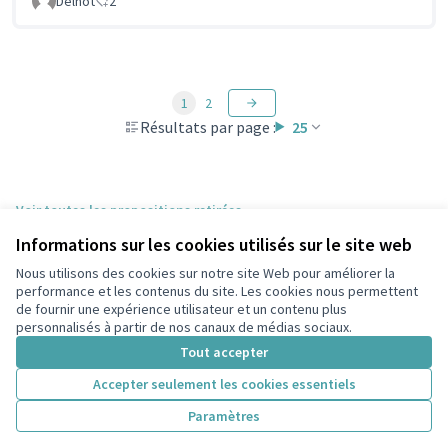
Delnot
2
1
2
Résultats par page :
25
Voir toutes les propositions retirées
Informations sur les cookies utilisés sur le site web
Nous utilisons des cookies sur notre site Web pour améliorer la
Conditions d'utilisation
performance et les contenus du site. Les cookies nous permettent
Paramètres des cookies
de fournir une expérience utilisateur et un contenu plus
participons.colombes.fr sur Facebook
personnalisés à partir de nos canaux de médias sociaux.
(Lien externe)
Tout accepter
Accepter seulement les cookies essentiels
Licence Cre
(Lien extern
Paramètres
(Lien externe)
Site réalisé grâce au
logiciel libre Decidim
.
(Lien externe)