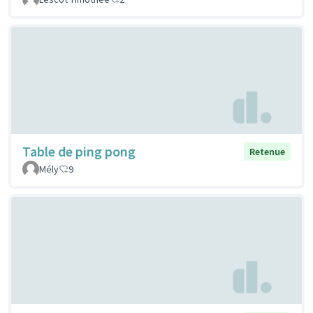
Table de ping pong
Retenue
Mély
9