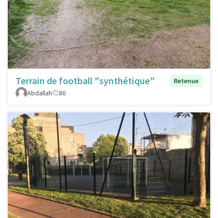
Terrain de football "synthétique"
Retenue
Abdallah
86