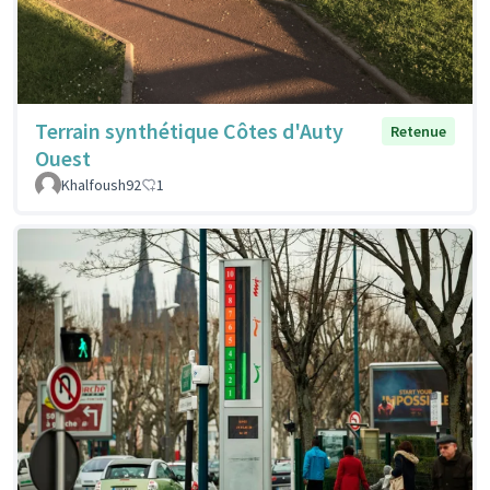
Terrain synthétique Côtes d'Auty
Retenue
Ouest
Khalfoush92
1