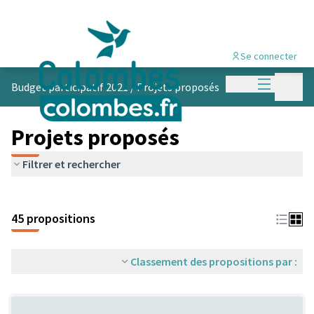
Se connecter
Menu princi
Menu p
Budget participatif 2021
/
Projets proposés
Projets proposés
Filtrer et rechercher
45 propositions
Classement des propositions par :