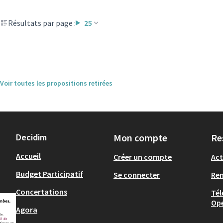
Résultats par page :
25
Voir toutes les propositions retirées
Decidim
Mon compte
Re
Accueil
Créer un compte
Act
Budget Participatif
Se connecter
Re
Concertations
Tél
Op
Agora