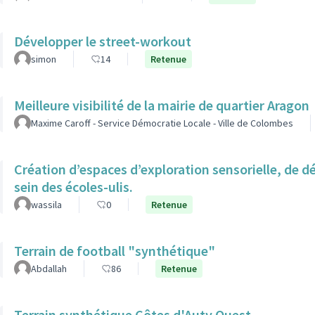
Développer le street-workout
simon
14
Retenue
Meilleure visibilité de la mairie de quartier Aragon
Maxime Caroff - Service Démocratie Locale - Ville de Colombes
Création d’espaces d’exploration sensorielle, de 
sein des écoles-ulis.
wassila
0
Retenue
Terrain de football "synthétique"
Abdallah
86
Retenue
Terrain synthétique Côtes d'Auty Ouest