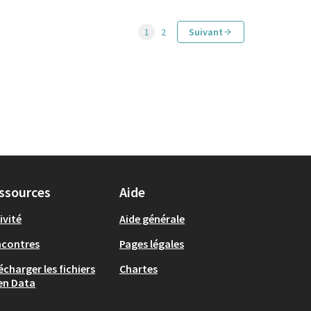
1
2
Suivant
ssources
Aide
ivité
Aide générale
ncontres
Pages légales
écharger les fichiers
Chartes
en Data