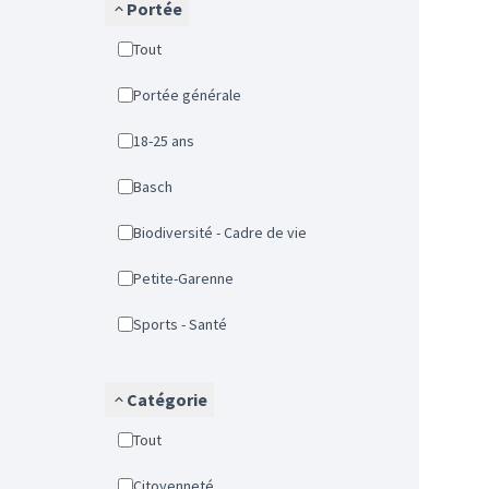
Portée
Tout
Portée générale
18-25 ans
Basch
Biodiversité - Cadre de vie
Petite-Garenne
Sports - Santé
Catégorie
Tout
Citoyenneté