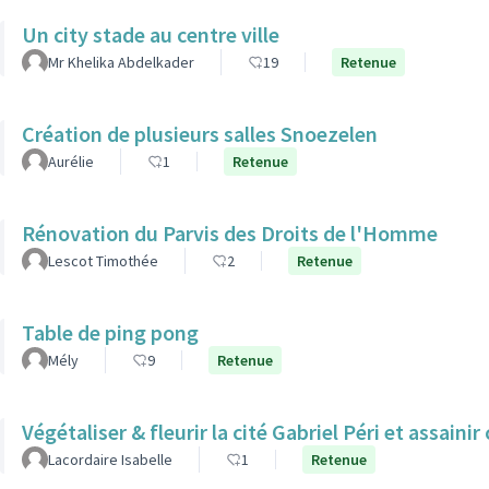
Un city stade au centre ville
Mr Khelika Abdelkader
19
Retenue
Création de plusieurs salles Snoezelen
Aurélie
1
Retenue
Rénovation du Parvis des Droits de l'Homme
Lescot Timothée
2
Retenue
Table de ping pong
Mély
9
Retenue
Végétaliser & fleurir la cité Gabriel Péri et assainir
Lacordaire Isabelle
1
Retenue