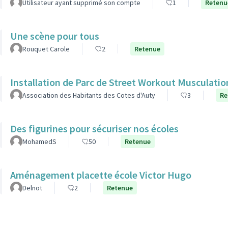
Utilisateur ayant supprimé son compte
1
Retenu
Une scène pour tous
Rouquet Carole
2
Retenue
Installation de Parc de Street Workout Musculatio
Association des Habitants des Cotes d'Auty
3
Re
Des figurines pour sécuriser nos écoles
MohamedS
50
Retenue
Aménagement placette école Victor Hugo
Delnot
2
Retenue