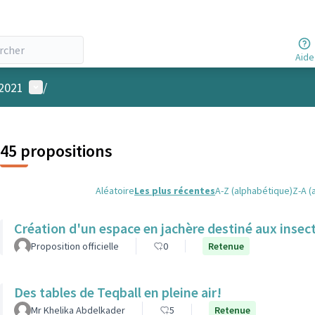
Aide
Menu utilisateur
 2021
/
45 propositions
Aléatoire
Les plus récentes
A-Z (alphabétique)
Z-A (
Création d'un espace en jachère destiné aux insec
Proposition officielle
0
Retenue
Des tables de Teqball en pleine air!
Mr Khelika Abdelkader
5
Retenue