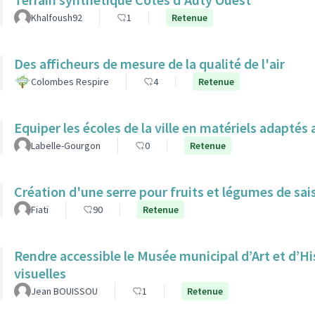
Khalfoush92
1
Retenue
Des afficheurs de mesure de la qualité de l'air
Colombes Respire
4
Retenue
Equiper les écoles de la ville en matériels adapté
Labelle-Gourgon
0
Retenue
Création d'une serre pour fruits et légumes de sai
Fiati
90
Retenue
Rendre accessible le Musée municipal d’Art et d’H
visuelles
Jean BOUISSOU
1
Retenue