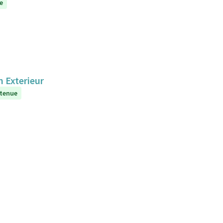
e
n Exterieur
tenue