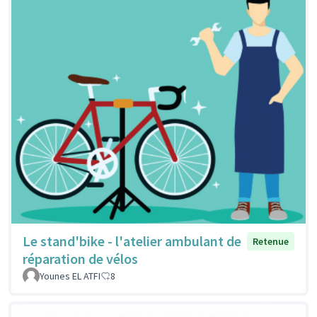
Le stand'bike - l'atelier ambulant de
Retenue
réparation de vélos
Younes EL ATFI
8