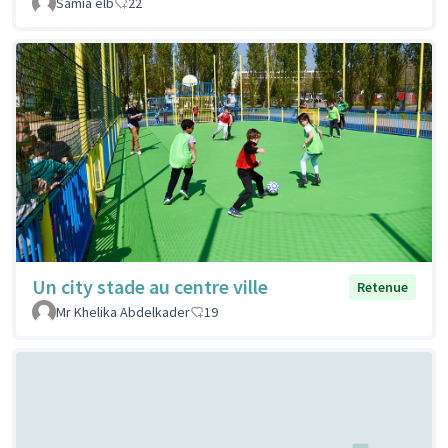
Samia elb
22
Un city stade au centre ville
Retenue
Mr Khelika Abdelkader
19