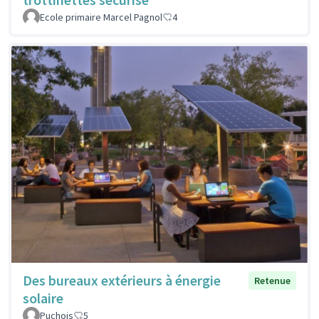
Ecole primaire Marcel Pagnol
4
Des bureaux extérieurs à énergie
Retenue
solaire
Puchois
5