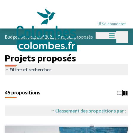
Se connecter
Menu princi
Menu p
Budget participatif 2021
/
Projets proposés
Projets proposés
Filtrer et rechercher
45 propositions
Classement des propositions par :