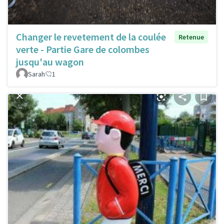
Changer le revetement de la coulée
Retenue
verte - Partie Gare de colombes
jusqu'au wagon
Sarah
1