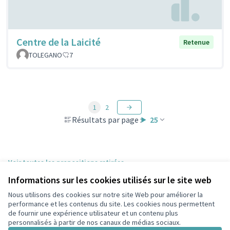
Centre de la Laicité
Retenue
TOLEGANO
7
1
2
Résultats par page :
25
Voir toutes les propositions retirées
Informations sur les cookies utilisés sur le site web
Nous utilisons des cookies sur notre site Web pour améliorer la
Conditions d'utilisation
performance et les contenus du site. Les cookies nous permettent
Paramètres des cookies
de fournir une expérience utilisateur et un contenu plus
participons.colombes.fr sur Facebook
personnalisés à partir de nos canaux de médias sociaux.