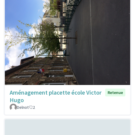
Aménagement placette école Victor
Retenue
Hugo
Delnot
2