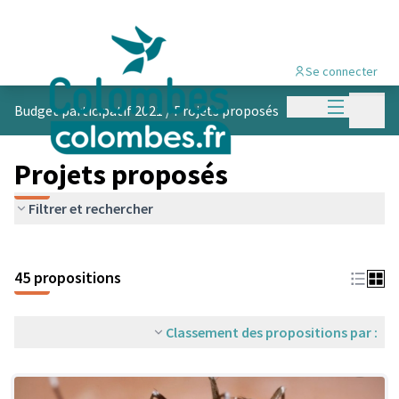
Se connecter
Menu princi
Menu p
Budget participatif 2021
/
Projets proposés
Projets proposés
Filtrer et rechercher
45 propositions
Classement des propositions par :