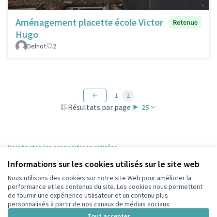
Aménagement placette école Victor
Retenue
Hugo
Delnot
2
1
2
Résultats par page :
25
Voir toutes les propositions retirées
Informations sur les cookies utilisés sur le site web
Nous utilisons des cookies sur notre site Web pour améliorer la
Conditions d'utilisation
performance et les contenus du site. Les cookies nous permettent
Paramètres des cookies
de fournir une expérience utilisateur et un contenu plus
participons.colombes.fr sur Facebook
personnalisés à partir de nos canaux de médias sociaux.
(Lien externe)
Tout accepter