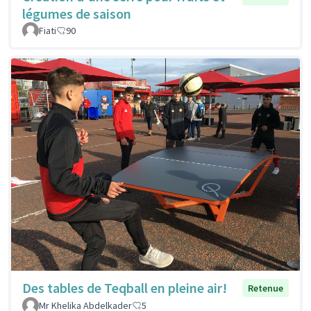
légumes de saison
Fiati
90
Des tables de Teqball en pleine air!
Retenue
Mr Khelika Abdelkader
5