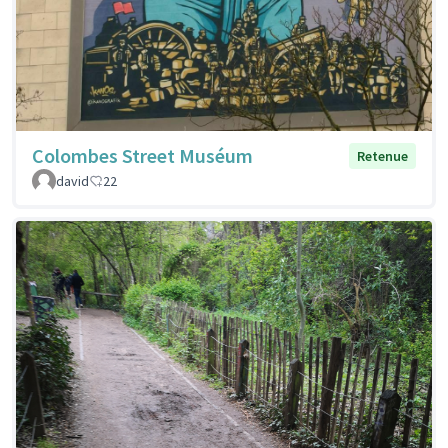
Colombes Street Muséum
Retenue
david
22