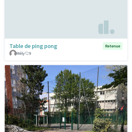
Table de ping pong
Retenue
Mély
9