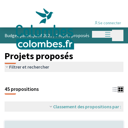
Se connecter
Menu princi
Menu p
Budget participatif 2021
/
Projets proposés
Projets proposés
Filtrer et rechercher
45 propositions
Classement des propositions par :