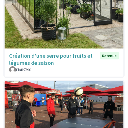
Création d'une serre pour fruits et
Retenue
légumes de saison
Fiati
90