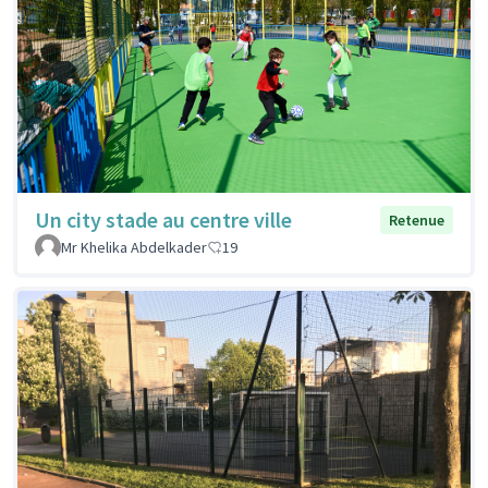
Un city stade au centre ville
Retenue
Mr Khelika Abdelkader
19