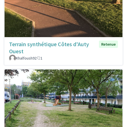
Terrain synthétique Côtes d'Auty
Retenue
Ouest
Khalfoush92
1