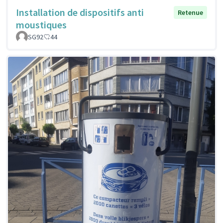
Installation de dispositifs anti
Retenue
moustiques
SG92
44