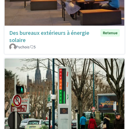
Des bureaux extérieurs à énergie
Retenue
solaire
Puchois
5