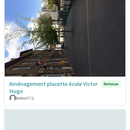
Aménagement placette école Victor
Retenue
Hugo
Delnot
2