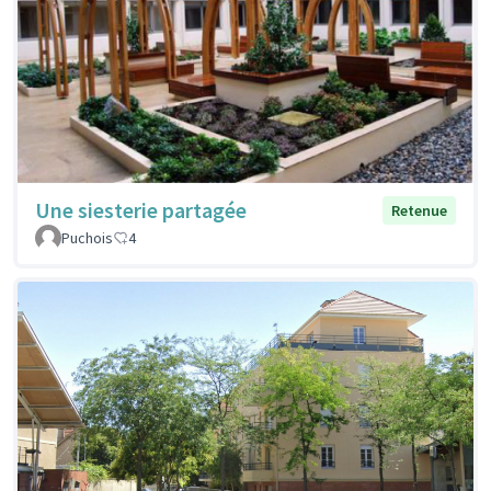
Une siesterie partagée
Retenue
Puchois
4