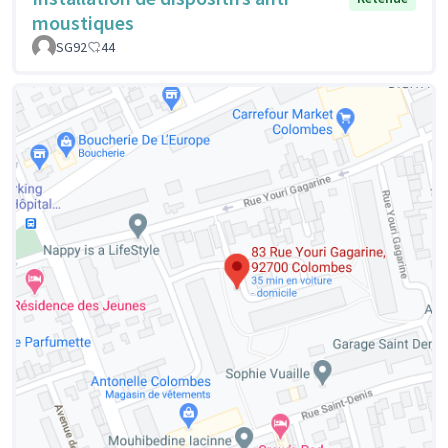
moustiques
SG92
44