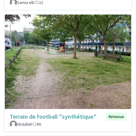
Samia elb
22
Terrain de football "synthétique"
Retenue
Abdallah
86