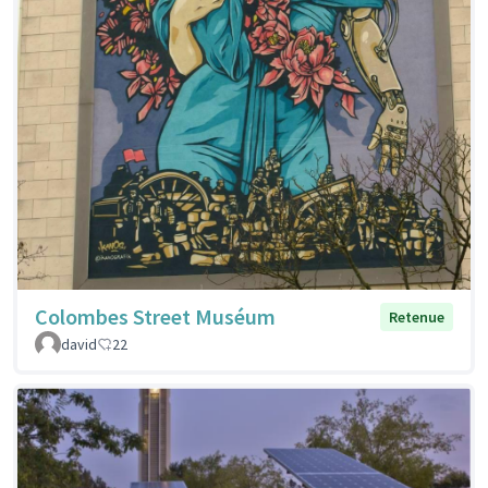
Colombes Street Muséum
Retenue
david
22