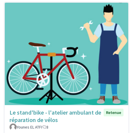
Le stand'bike - l'atelier ambulant de
Retenue
réparation de vélos
Younes EL ATFI
8