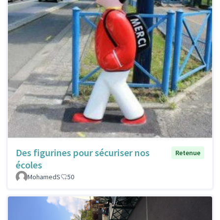
Des figurines pour sécuriser nos
Retenue
écoles
MohamedS
50