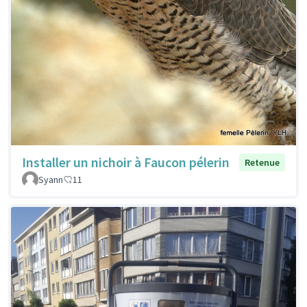
Installer un nichoir à Faucon pélerin
Retenue
Syann
11