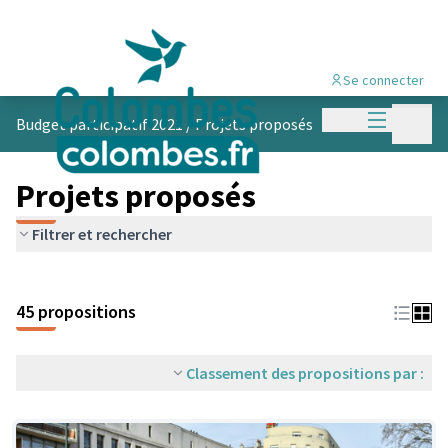
Se connecter
Menu princi
Menu p
Budget participatif 2021
/
Projets proposés
Projets proposés
Filtrer et rechercher
45 propositions
Classement des propositions par :