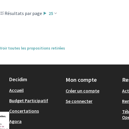
Résultats par page :
25
Voir toutes les propositions retirées
Decidim
Mon compte
Re
Accueil
Créer un compte
Act
Budget Participatif
Se connecter
Re
Concertations
Tél
Op
Agora