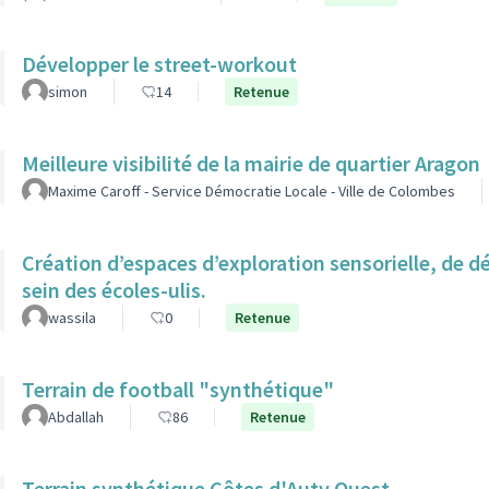
Développer le street-workout
simon
14
Retenue
Meilleure visibilité de la mairie de quartier Aragon
Maxime Caroff - Service Démocratie Locale - Ville de Colombes
Création d’espaces d’exploration sensorielle, de 
sein des écoles-ulis.
wassila
0
Retenue
Terrain de football "synthétique"
Abdallah
86
Retenue
Terrain synthétique Côtes d'Auty Ouest