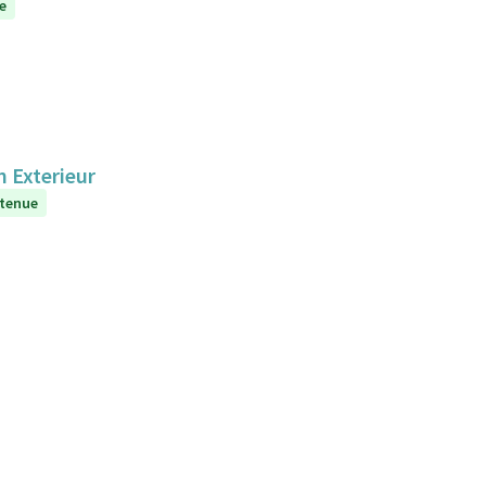
e
n Exterieur
tenue