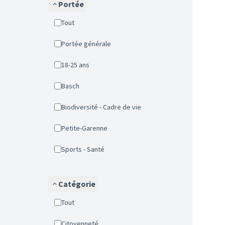
Portée
Tout
Portée générale
18-25 ans
Basch
Biodiversité - Cadre de vie
Petite-Garenne
Sports - Santé
Catégorie
Tout
Citoyenneté