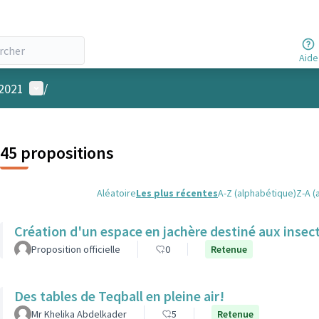
Aide
Menu utilisateur
 2021
/
45 propositions
Aléatoire
Les plus récentes
A-Z (alphabétique)
Z-A (
Création d'un espace en jachère destiné aux insec
Proposition officielle
0
Retenue
Des tables de Teqball en pleine air!
Mr Khelika Abdelkader
5
Retenue