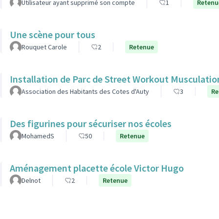
Utilisateur ayant supprimé son compte
1
Retenu
Une scène pour tous
Rouquet Carole
2
Retenue
Installation de Parc de Street Workout Musculatio
Association des Habitants des Cotes d'Auty
3
Re
Des figurines pour sécuriser nos écoles
MohamedS
50
Retenue
Aménagement placette école Victor Hugo
Delnot
2
Retenue