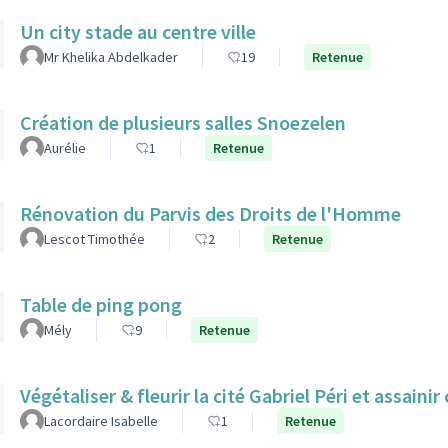
Un city stade au centre ville
Mr Khelika Abdelkader
19
Retenue
Création de plusieurs salles Snoezelen
Aurélie
1
Retenue
Rénovation du Parvis des Droits de l'Homme
Lescot Timothée
2
Retenue
Table de ping pong
Mély
9
Retenue
Végétaliser & fleurir la cité Gabriel Péri et assainir
Lacordaire Isabelle
1
Retenue