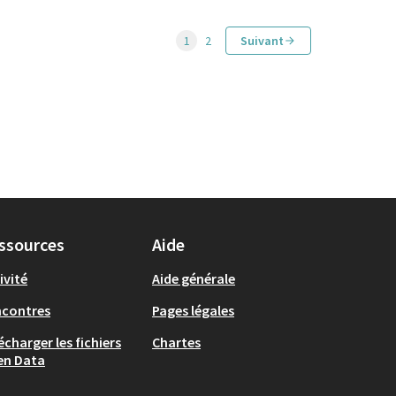
1
2
Suivant
ssources
Aide
ivité
Aide générale
ncontres
Pages légales
écharger les fichiers
Chartes
en Data