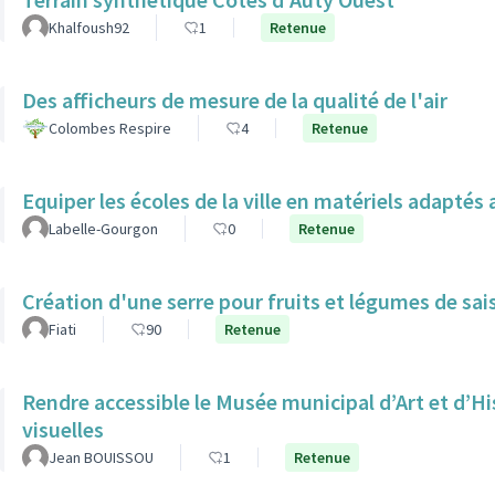
Khalfoush92
1
Retenue
Des afficheurs de mesure de la qualité de l'air
Colombes Respire
4
Retenue
Equiper les écoles de la ville en matériels adapté
Labelle-Gourgon
0
Retenue
Création d'une serre pour fruits et légumes de sai
Fiati
90
Retenue
Rendre accessible le Musée municipal d’Art et d’H
visuelles
Jean BOUISSOU
1
Retenue