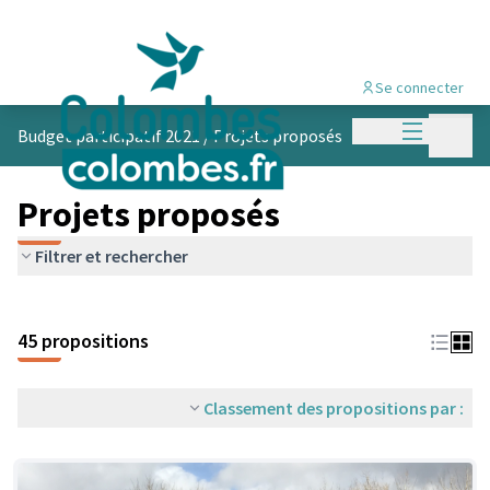
Se connecter
Menu princi
Menu p
Budget participatif 2021
/
Projets proposés
Projets proposés
Filtrer et rechercher
45 propositions
Classement des propositions par :