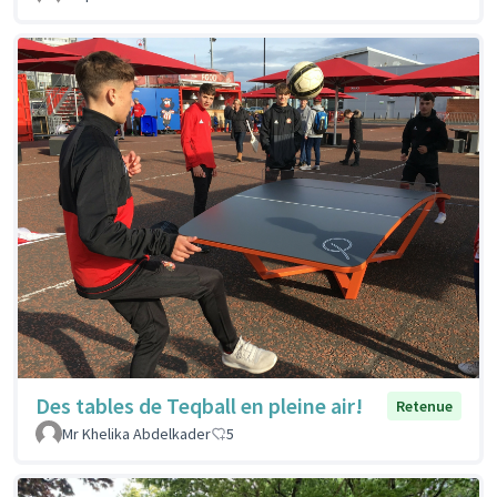
Des tables de Teqball en pleine air!
Retenue
Mr Khelika Abdelkader
5