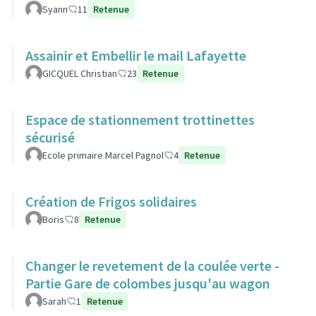
Syann
11
Retenue
Assainir et Embellir le mail Lafayette
GICQUEL Christian
23
Retenue
Espace de stationnement trottinettes
sécurisé
Ecole primaire Marcel Pagnol
4
Retenue
Création de Frigos solidaires
Boris
8
Retenue
Changer le revetement de la coulée verte -
Partie Gare de colombes jusqu'au wagon
Sarah
1
Retenue