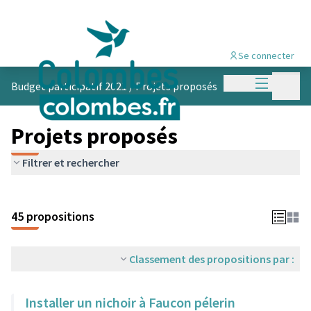
Se connecter
Menu princi
Menu p
Budget participatif 2021
/
Projets proposés
Projets proposés
Filtrer et rechercher
45 propositions
Classement des propositions par :
Installer un nichoir à Faucon pélerin