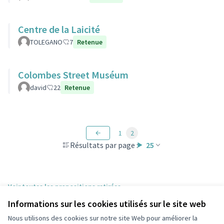
Centre de la Laicité
TOLEGANO
7
Retenue
Colombes Street Muséum
david
22
Retenue
1
2
Résultats par page :
25
Voir toutes les propositions retirées
Informations sur les cookies utilisés sur le site web
Nous utilisons des cookies sur notre site Web pour améliorer la
Conditions d'utilisation