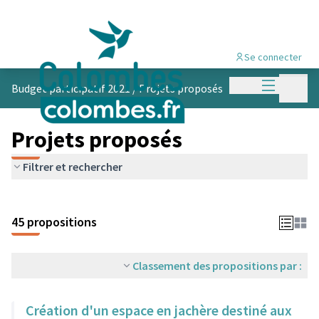
Se connecter
Menu princi
Menu p
Budget participatif 2021
/
Projets proposés
Projets proposés
Filtrer et rechercher
45 propositions
Classement des propositions par :
Création d'un espace en jachère destiné aux