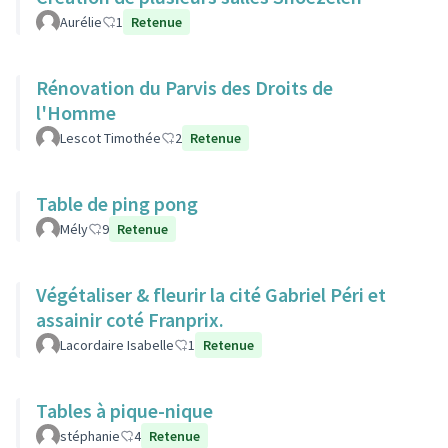
Aurélie
1
Retenue
Rénovation du Parvis des Droits de
l'Homme
Lescot Timothée
2
Retenue
Table de ping pong
Mély
9
Retenue
Végétaliser & fleurir la cité Gabriel Péri et
assainir coté Franprix.
Lacordaire Isabelle
1
Retenue
Tables à pique-nique
stéphanie
4
Retenue