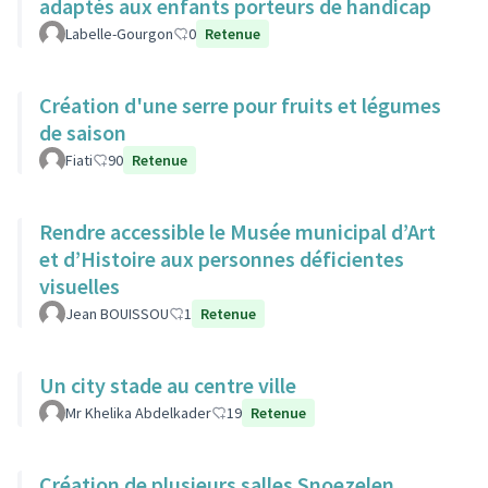
adaptés aux enfants porteurs de handicap
Labelle-Gourgon
0
Retenue
Création d'une serre pour fruits et légumes
de saison
Fiati
90
Retenue
Rendre accessible le Musée municipal d’Art
et d’Histoire aux personnes déficientes
visuelles
Jean BOUISSOU
1
Retenue
Un city stade au centre ville
Mr Khelika Abdelkader
19
Retenue
Création de plusieurs salles Snoezelen