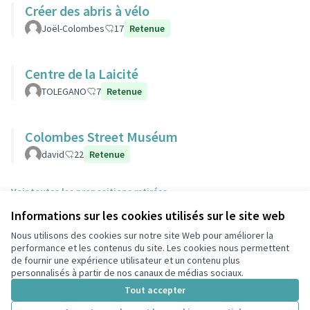
Créer des abris à vélo
Joël-Colombes
17
Retenue
Centre de la Laicité
TOLEGANO
7
Retenue
Colombes Street Muséum
david
22
Retenue
Voir toutes les propositions retirées
Informations sur les cookies utilisés sur le site web
Nous utilisons des cookies sur notre site Web pour améliorer la
Conditions d'utilisation
performance et les contenus du site. Les cookies nous permettent
Paramètres des cookies
de fournir une expérience utilisateur et un contenu plus
participons.colombes.fr sur Facebook
personnalisés à partir de nos canaux de médias sociaux.
(Lien externe)
Tout accepter