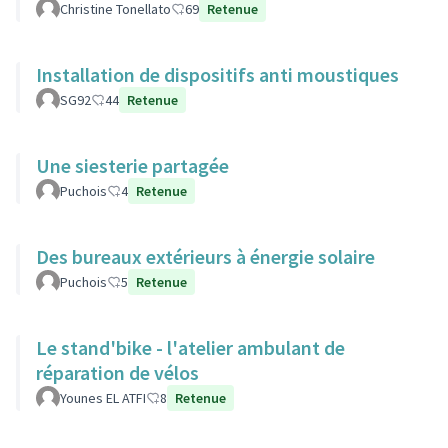
Christine Tonellato
69
Retenue
Installation de dispositifs anti moustiques
SG92
44
Retenue
Une siesterie partagée
Puchois
4
Retenue
Des bureaux extérieurs à énergie solaire
Puchois
5
Retenue
Le stand'bike - l'atelier ambulant de
réparation de vélos
Younes EL ATFI
8
Retenue