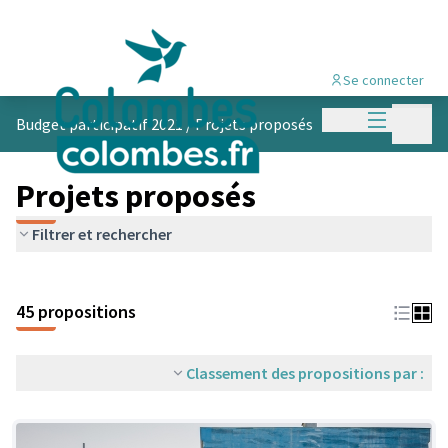
Se connecter
Menu princi
Menu p
Budget participatif 2021
/
Projets proposés
Projets proposés
Filtrer et rechercher
45 propositions
Classement des propositions par :