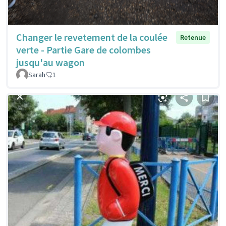
Changer le revetement de la coulée
Retenue
verte - Partie Gare de colombes
jusqu'au wagon
Sarah
1