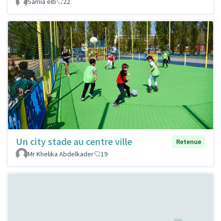
Samia elb
22
Un city stade au centre ville
Retenue
Mr Khelika Abdelkader
19