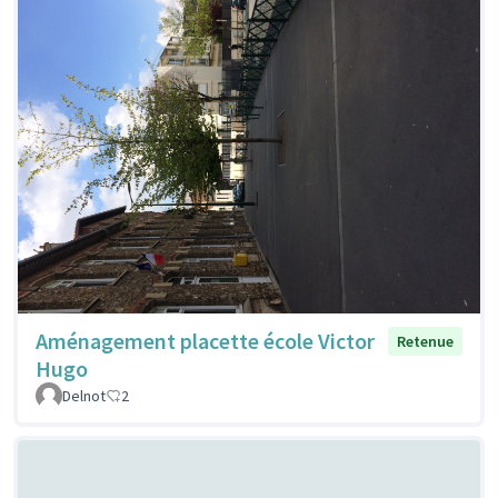
Aménagement placette école Victor
Retenue
Hugo
Delnot
2