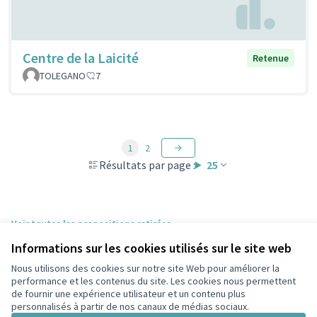
Centre de la Laicité
Retenue
TOLEGANO
7
1
2
Résultats par page :
25
Voir toutes les propositions retirées
Informations sur les cookies utilisés sur le site web
Nous utilisons des cookies sur notre site Web pour améliorer la
Conditions d'utilisation
performance et les contenus du site. Les cookies nous permettent
Paramètres des cookies
de fournir une expérience utilisateur et un contenu plus
participons.colombes.fr sur Facebook
personnalisés à partir de nos canaux de médias sociaux.