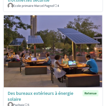
Ecole primaire Marcel Pagnol
4
Des bureaux extérieurs à énergie
Retenue
solaire
Puchois
5