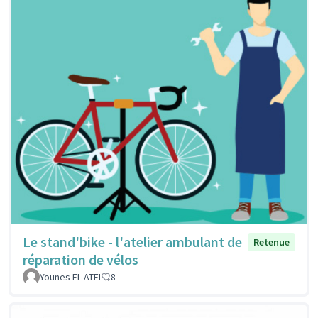
Le stand'bike - l'atelier ambulant de
Retenue
réparation de vélos
Younes EL ATFI
8