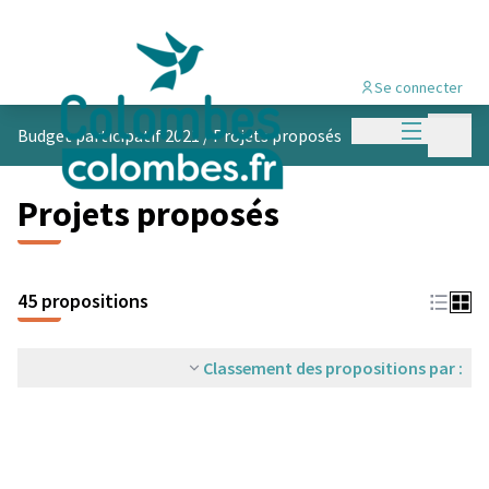
Se connecter
Menu princi
Menu p
Budget participatif 2021
/
Projets proposés
Projets proposés
45 propositions
Classement des propositions par :