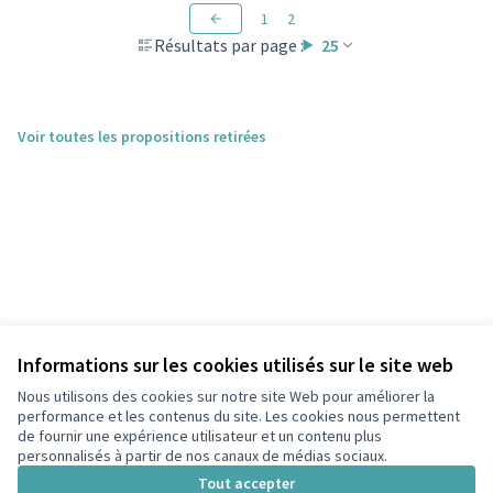
1
2
Résultats par page :
25
Voir toutes les propositions retirées
Informations sur les cookies utilisés sur le site web
Nous utilisons des cookies sur notre site Web pour améliorer la
performance et les contenus du site. Les cookies nous permettent
de fournir une expérience utilisateur et un contenu plus
personnalisés à partir de nos canaux de médias sociaux.
Conditions d'utilisation
Paramètres des cookies
Tout accepter