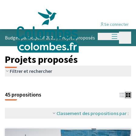
Se connecter
Menu princi
Menu p
Budget participatif 2021
/
Projets proposés
Projets proposés
Filtrer et rechercher
45 propositions
Classement des propositions par :