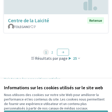
Centre de la Laicité
Retenue
TOLEGANO
7
1
2
Résultats par page :
25
Voir toutes les propositions retirées
Informations sur les cookies utilisés sur le site web
Nous utilisons des cookies sur notre site Web pour améliorer la
Conditions d'utilisation
performance et les contenus du site. Les cookies nous permettent
Paramètres des cookies
de fournir une expérience utilisateur et un contenu plus
participons.colombes.fr sur Facebook
personnalisés à partir de nos canaux de médias sociaux.