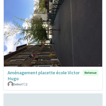
Aménagement placette école Victor
Retenue
Hugo
Delnot
2