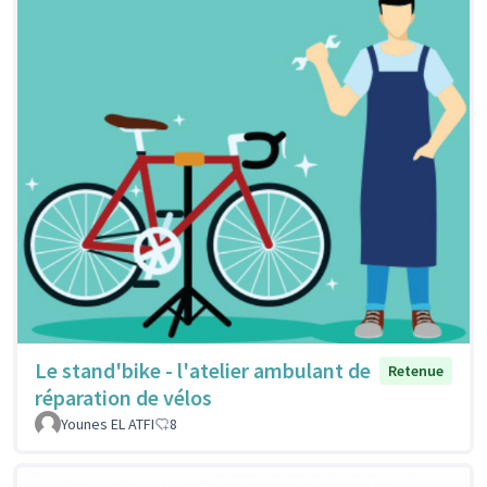
Le stand'bike - l'atelier ambulant de
Retenue
réparation de vélos
Younes EL ATFI
8