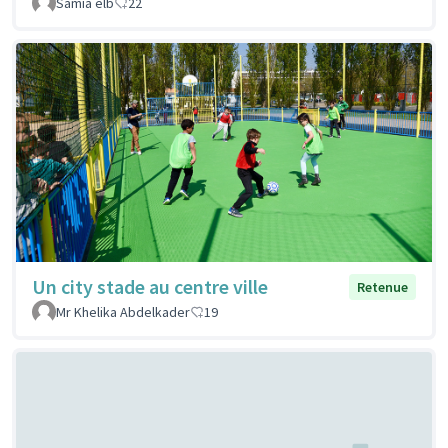
Samia elb
22
Un city stade au centre ville
Retenue
Mr Khelika Abdelkader
19