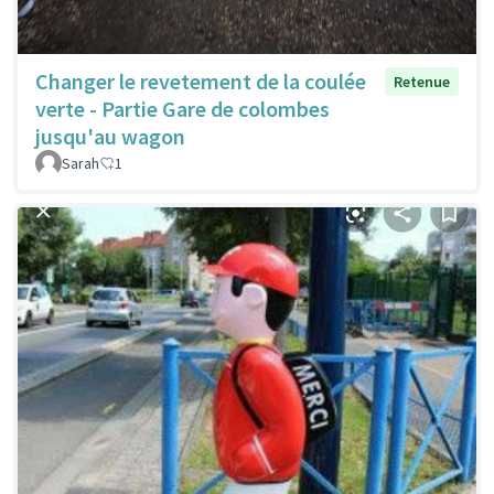
Changer le revetement de la coulée
Retenue
verte - Partie Gare de colombes
jusqu'au wagon
Sarah
1