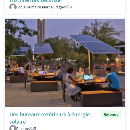
Ecole primaire Marcel Pagnol
4
Des bureaux extérieurs à énergie
Retenue
solaire
Puchois
5