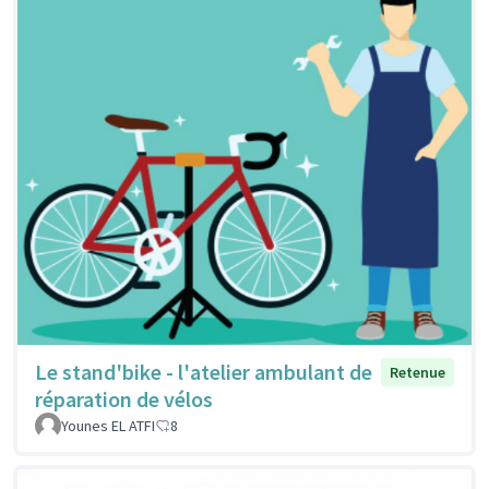
Le stand'bike - l'atelier ambulant de
Retenue
réparation de vélos
Younes EL ATFI
8