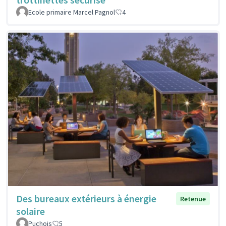
Ecole primaire Marcel Pagnol
4
Des bureaux extérieurs à énergie
Retenue
solaire
Puchois
5