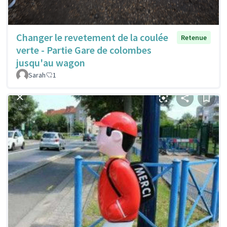
Changer le revetement de la coulée
Retenue
verte - Partie Gare de colombes
jusqu'au wagon
Sarah
1