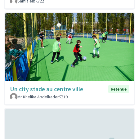
Samia elb
22
Un city stade au centre ville
Retenue
Mr Khelika Abdelkader
19