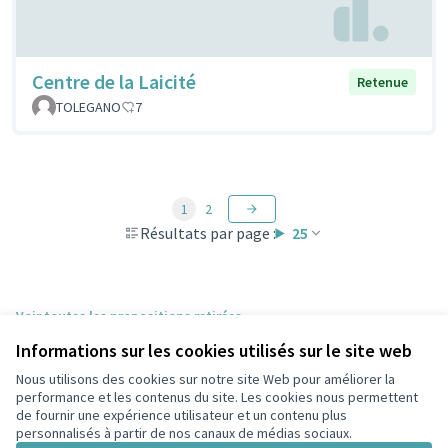
Centre de la Laicité
Retenue
TOLEGANO
7
1
2
Résultats par page :
25
Voir toutes les propositions retirées
Informations sur les cookies utilisés sur le site web
Nous utilisons des cookies sur notre site Web pour améliorer la
Conditions d'utilisation
performance et les contenus du site. Les cookies nous permettent
Paramètres des cookies
de fournir une expérience utilisateur et un contenu plus
participons.colombes.fr sur Facebook
personnalisés à partir de nos canaux de médias sociaux.