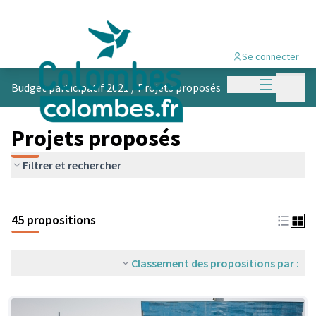
Se connecter
Menu princi
Menu p
Budget participatif 2021
/
Projets proposés
Projets proposés
Filtrer et rechercher
45 propositions
Classement des propositions par :