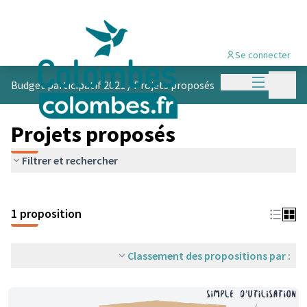
Se connecter
Menu princi
Menu p
Budget participatif 2021
/
Projets proposés
Projets proposés
Filtrer et rechercher
1 proposition
Classement des propositions par :