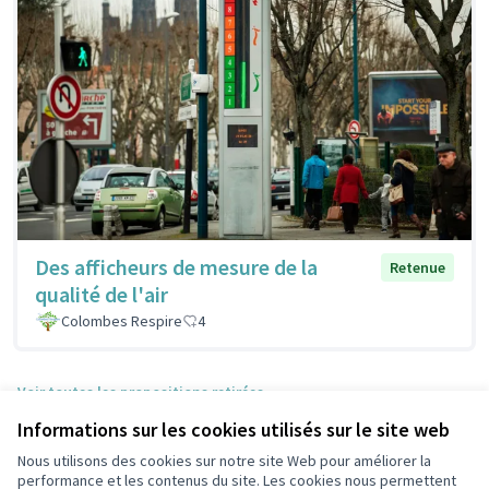
Des afficheurs de mesure de la
Retenue
qualité de l'air
Colombes Respire
4
Voir toutes les propositions retirées
Informations sur les cookies utilisés sur le site web
Nous utilisons des cookies sur notre site Web pour améliorer la
Conditions d'utilisation
performance et les contenus du site. Les cookies nous permettent
Paramètres des cookies