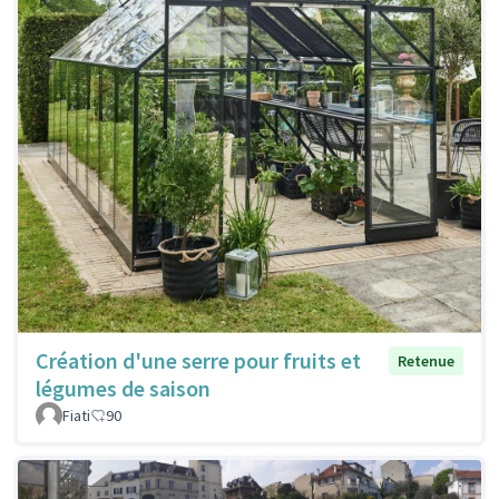
Création d'une serre pour fruits et
Retenue
légumes de saison
Fiati
90