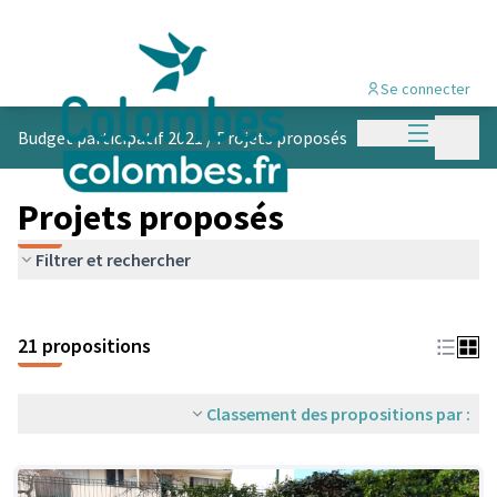
Se connecter
Menu princi
Menu p
Budget participatif 2021
/
Projets proposés
Projets proposés
Filtrer et rechercher
21 propositions
Classement des propositions par :