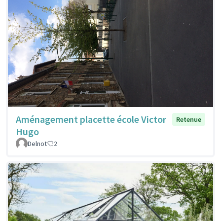
Aménagement placette école Victor
Retenue
Hugo
Delnot
2