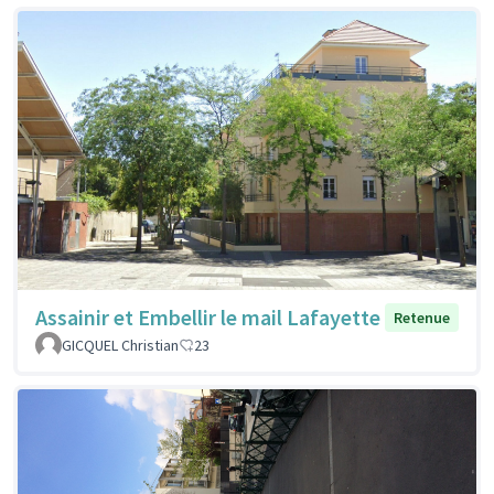
Assainir et Embellir le mail Lafayette
Retenue
GICQUEL Christian
23