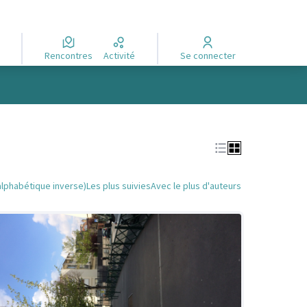
Rencontres
Activité
Se connecter
alphabétique inverse)
Les plus suivies
Avec le plus d'auteurs