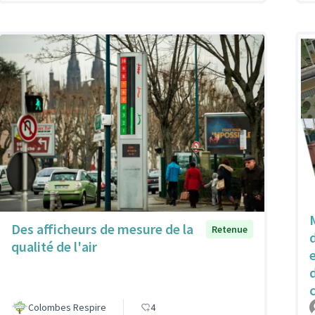
Des afficheurs de mesure de la
Retenue
qualité de l'air
Colombes Respire
4