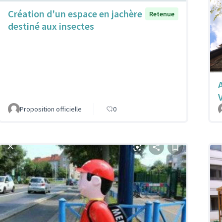
Création d'un espace en jachère
Retenue
destiné aux insectes
Proposition officielle
0