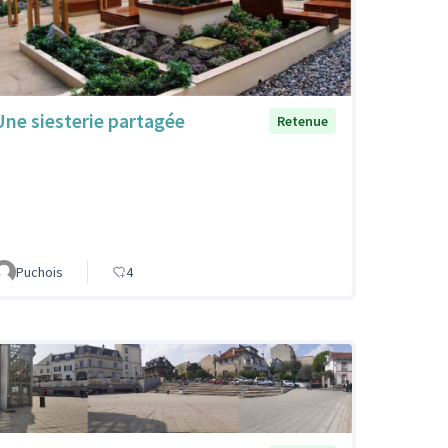
Une siesterie partagée
Retenue
Puchois
4