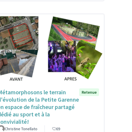
Métamorphosons le terrain
Retenue
d'évolution de la Petite Garenne
en espace de fraîcheur partagé
dédié au sport et à la
convivialité!
Christine Tonellato
69