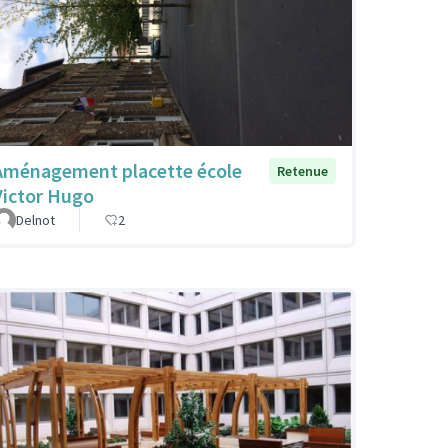
Aménagement placette école
Retenue
Victor Hugo
Delnot
2