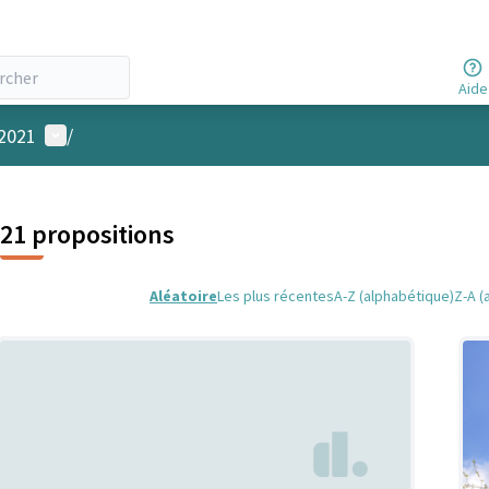
Aide
Menu utilisateur
 2021
/
21 propositions
Aléatoire
Les plus récentes
A-Z (alphabétique)
Z-A (