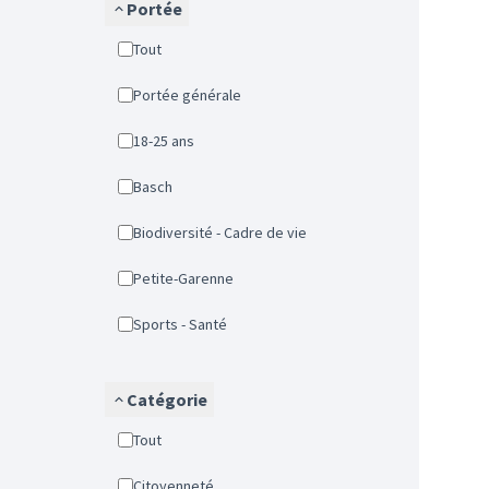
Portée
Tout
Portée générale
18-25 ans
Basch
Biodiversité - Cadre de vie
Petite-Garenne
Sports - Santé
Catégorie
Tout
Citoyenneté