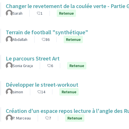
Changer le revetement de la coulée verte - Parti
Sarah
1
Retenue
Terrain de football "synthétique"
Abdallah
86
Retenue
Le parcours Street Art
Sonia Graça
6
Retenue
Développer le street-workout
simon
14
Retenue
Création d'un espace repos lecture à l'angle des 
P. Marceau
7
Retenue