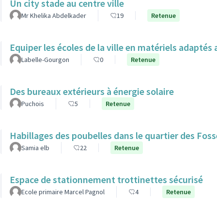
Un city stade au centre ville
Mr Khelika Abdelkader
19
Retenue
Equiper les écoles de la ville en matériels adapté
Labelle-Gourgon
0
Retenue
Des bureaux extérieurs à énergie solaire
Puchois
5
Retenue
Habillages des poubelles dans le quartier des Fos
Samia elb
22
Retenue
Espace de stationnement trottinettes sécurisé
Ecole primaire Marcel Pagnol
4
Retenue