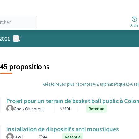
Aide
Menu utilisateur
 2021
/
45 propositions
Aléatoire
Les plus récentes
A-Z (alphabétique)
Z-A (a
Projet pour un terrain de basket ball public à Col
One x One Arena
201
Retenue
Installation de dispositifs anti moustiques
SG92
44
Retenue