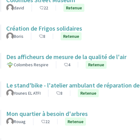
david
22
Retenue
Création de Frigos solidaires
Boris
8
Retenue
Des afficheurs de mesure de la qualité de l'air
Colombes Respire
4
Retenue
Le stand'bike - l'atelier ambulant de réparation de
Younes EL ATFI
8
Retenue
Mon quartier à besoin d'arbres
Rouag
22
Retenue