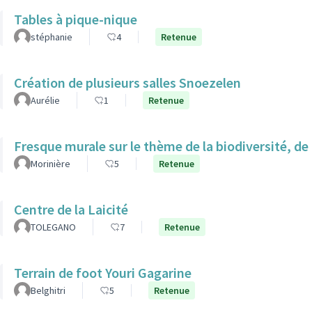
Tables à pique-nique
stéphanie
4
Retenue
Création de plusieurs salles Snoezelen
Aurélie
1
Retenue
Fresque murale sur le thème de la biodiversité, de la
Morinière
5
Retenue
Centre de la Laicité
TOLEGANO
7
Retenue
Terrain de foot Youri Gagarine
Belghitri
5
Retenue