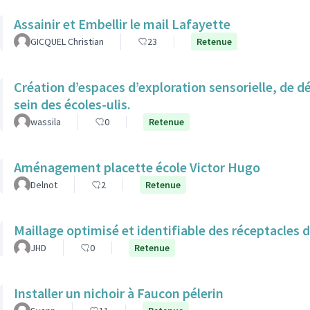
Assainir et Embellir le mail Lafayette
GICQUEL Christian
23
Retenue
Création d’espaces d’exploration sensorielle, de 
sein des écoles-ulis.
wassila
0
Retenue
Aménagement placette école Victor Hugo
Delnot
2
Retenue
Maillage optimisé et identifiable des réceptacles 
JHD
0
Retenue
Installer un nichoir à Faucon pélerin