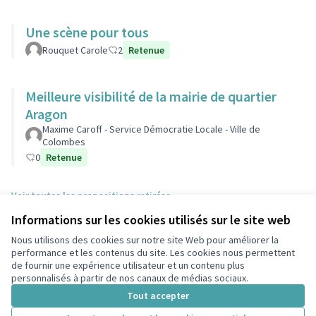
Une scène pour tous
Rouquet Carole
2
Retenue
Meilleure visibilité de la mairie de quartier
Aragon
Maxime Caroff - Service Démocratie Locale - Ville de
Colombes
0
Retenue
Voir toutes les propositions retirées
Informations sur les cookies utilisés sur le site web
Nous utilisons des cookies sur notre site Web pour améliorer la
Conditions d'utilisation
performance et les contenus du site. Les cookies nous permettent
Paramètres des cookies
de fournir une expérience utilisateur et un contenu plus
participons.colombes.fr sur Facebook
personnalisés à partir de nos canaux de médias sociaux.
(Lien externe)
Tout accepter