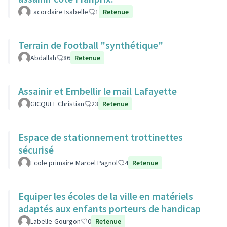
Lacordaire Isabelle
1
Retenue
Terrain de football "synthétique"
Abdallah
86
Retenue
Assainir et Embellir le mail Lafayette
GICQUEL Christian
23
Retenue
Espace de stationnement trottinettes
sécurisé
Ecole primaire Marcel Pagnol
4
Retenue
Equiper les écoles de la ville en matériels
adaptés aux enfants porteurs de handicap
Labelle-Gourgon
0
Retenue