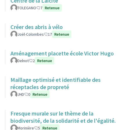
Centre de la Laicité
TOLEGANO
7
Retenue
Créer des abris à vélo
Joël-Colombes
17
Retenue
Aménagement placette école Victor Hugo
Delnot
2
Retenue
Maillage optimisé et identifiable des
réceptacles de propreté
JHD
0
Retenue
Fresque murale sur le thème de la
biodiversité, de la solidarité et de l'égalité.
Morinière
5
Retenue