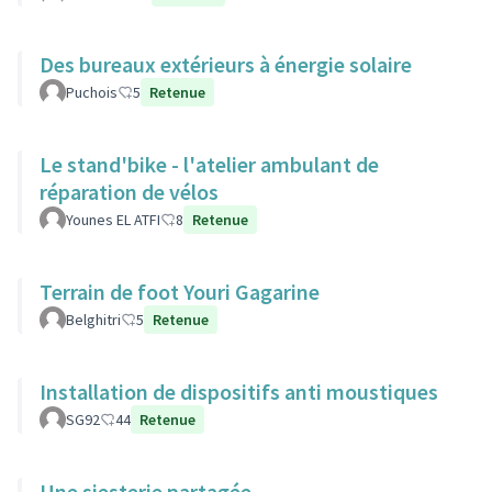
Des bureaux extérieurs à énergie solaire
Puchois
5
Retenue
Le stand'bike - l'atelier ambulant de
réparation de vélos
Younes EL ATFI
8
Retenue
Terrain de foot Youri Gagarine
Belghitri
5
Retenue
Installation de dispositifs anti moustiques
SG92
44
Retenue
Une siesterie partagée