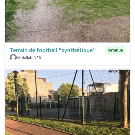
Terrain de football "synthétique"
Retenue
Abdallah
86