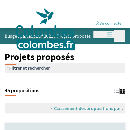
Se connecter
Menu princi
Menu p
Budget participatif 2021
/
Projets proposés
Projets proposés
Filtrer et rechercher
45 propositions
Classement des propositions par :