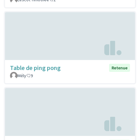
Table de ping pong
Retenue
Mély
9