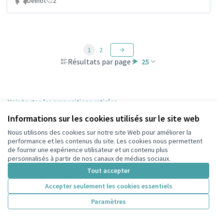
Delnot
2
1
2
Résultats par page :
25
Voir toutes les propositions retirées
Informations sur les cookies utilisés sur le site web
Nous utilisons des cookies sur notre site Web pour améliorer la
Conditions d'utilisation
performance et les contenus du site. Les cookies nous permettent
Paramètres des cookies
de fournir une expérience utilisateur et un contenu plus
participons.colombes.fr sur Facebook
personnalisés à partir de nos canaux de médias sociaux.
(Lien externe)
Tout accepter
Accepter seulement les cookies essentiels
Licence Cre
(Lien extern
Paramètres
(Lien externe)
Site réalisé grâce au
logiciel libre Decidim
.
(Lien externe)