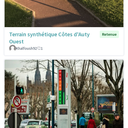
Terrain synthétique Côtes d'Auty
Retenue
Ouest
Khalfoush92
1