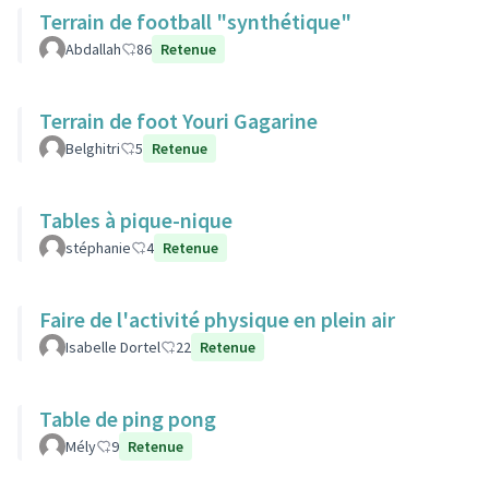
Terrain de football "synthétique"
Abdallah
86
Retenue
Terrain de foot Youri Gagarine
Belghitri
5
Retenue
Tables à pique-nique
stéphanie
4
Retenue
Faire de l'activité physique en plein air
Isabelle Dortel
22
Retenue
Table de ping pong
Mély
9
Retenue