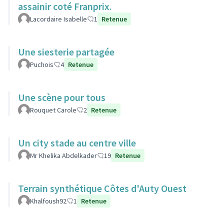
assainir coté Franprix.
Lacordaire Isabelle
1
Retenue
Une siesterie partagée
Puchois
4
Retenue
Une scène pour tous
Rouquet Carole
2
Retenue
Un city stade au centre ville
Mr Khelika Abdelkader
19
Retenue
Terrain synthétique Côtes d'Auty Ouest
Khalfoush92
1
Retenue