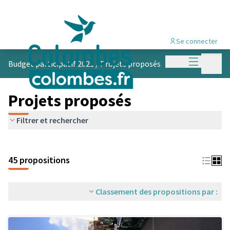
Se connecter
Menu princi
Menu p
Budget participatif 2021
/
Projets proposés
Projets proposés
Filtrer et rechercher
45 propositions
Classement des propositions par :