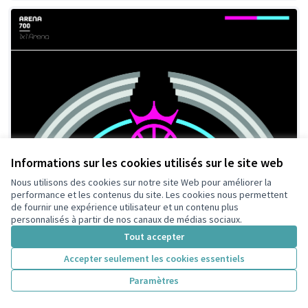
Informations sur les cookies utilisés sur le site web
Nous utilisons des cookies sur notre site Web pour améliorer la
performance et les contenus du site. Les cookies nous permettent
de fournir une expérience utilisateur et un contenu plus
personnalisés à partir de nos canaux de médias sociaux.
Projet pour un terrain de basket ball
Retenue
Tout accepter
public à Colombes
Accepter seulement les cookies essentiels
One x One Arena
201
Paramètres