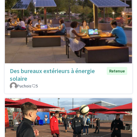
Des bureaux extérieurs à énergie
Retenue
solaire
Puchois
5