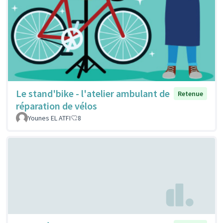
Le stand'bike - l'atelier ambulant de
Retenue
réparation de vélos
Younes EL ATFI
8