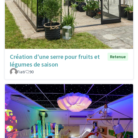
Création d'une serre pour fruits et
Retenue
légumes de saison
Fiati
90